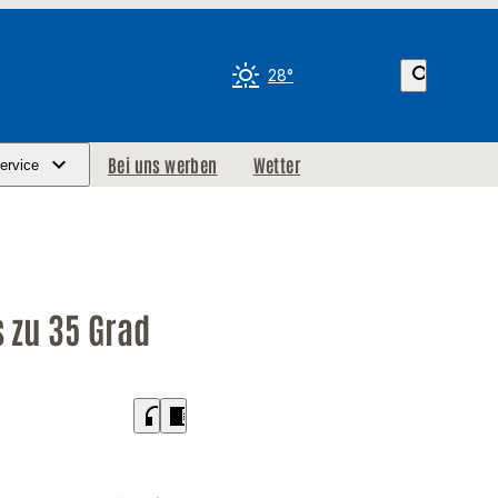
search
28°
Bei uns werben
Wetter
ervice
s zu 35 Grad
headphones
chrome_reader_mode