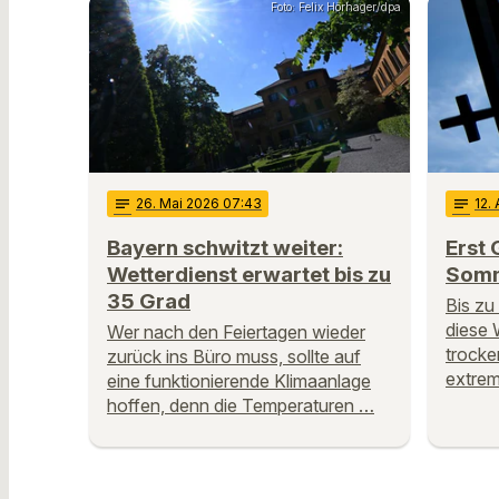
Foto: Felix Hörhager/dpa
notes
26
. Mai 2026 07:43
notes
12
.
Bayern schwitzt weiter:
Erst 
Wetterdienst erwartet bis zu
Somm
35 Grad
Bis zu
diese 
Wer nach den Feiertagen wieder
trocken
zurück ins Büro muss, sollte auf
extrem
eine funktionierende Klimaanlage
hoffen, denn die Temperaturen …