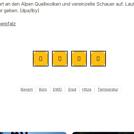
t an den Alpen Quellwolken und vereinzelte Schauer auf. Lau
r geben. (dpa/lby)
berpfalz
Bayern
Büro
DWD
Grad
Hitze
Temperatur