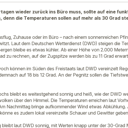
tagen wieder zurück ins Büro muss, sollte auf eine funk
, denn die Temperaturen sollen auf mehr als 30 Grad st
usflug, Zuhause oder im Büro – nach einem sonnenreichen Pfi
witzt. Laut dem Deutschen Wetterdienst (DWD) steigen die Te
Bergen bleibe es etwas kühler. Ab einer Höhe von 2.000 Metern 
rad zu rechnen, auf der Zugspitze werden bis zu 11 Grad erwart
woch können im Süden des Freistaats laut DWD vereinzelt Rege
demnach auf 18 bis 12 Grad. An der Pegnitz sollen die Tiefstwe
ochs bleibt es weitestgehend sonnig und heiß, wie der DWD weit
wolken über den Himmel. Die Temperaturen erreichen laut Vor
 Am Nachmittag bringe aufkommender Wind etwas Abkühlung. 
 könne es zudem lokal vereinzelte Schauer und Gewitter geben
bleibt laut DWD sonnig, mit Werten knapp unter der 30-Grad M