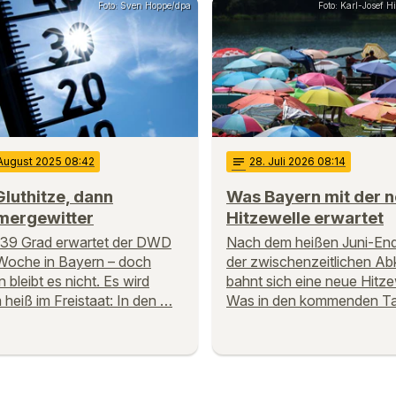
Foto: Sven Hoppe/dpa
Foto: Karl-Josef 
 August 2025 08:42
notes
28
. Juli 2026 08:14
Gluthitze, dann
Was Bayern mit der 
ergewitter
Hitzewelle erwartet
 39 Grad erwartet der DWD
Nach dem heißen Juni-En
Woche in Bayern – doch
der zwischenzeitlichen Ab
 bleibt es nicht. Es wird
bahnt sich eine neue Hitze
 heiß im Freistaat: In den …
Was in den kommenden T