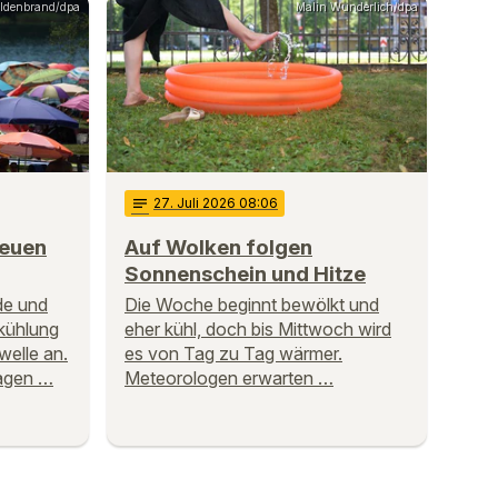
Hildenbrand/dpa
Malin Wunderlich/dpa
notes
27
. Juli 2026 08:06
neuen
Auf Wolken folgen
Sonnenschein und Hitze
de und
Die Woche beginnt bewölkt und
kühlung
eher kühl, doch bis Mittwoch wird
welle an.
es von Tag zu Tag wärmer.
agen …
Meteorologen erwarten …