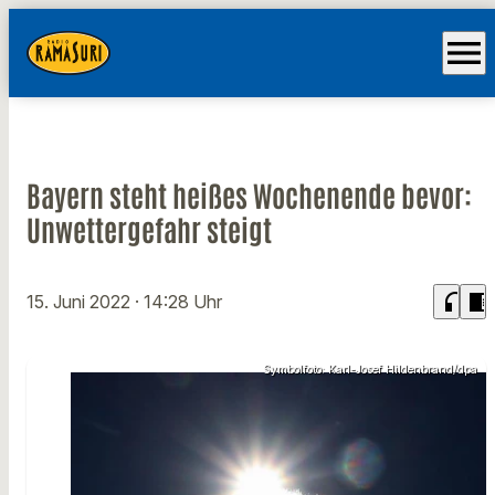
menu
Bayern steht heißes Wochenende bevor:
Unwettergefahr steigt
headphones
chrome_reader_mode
15. Juni 2022
· 14:28 Uhr
Symbolfoto: Karl-Josef Hildenbrand/dpa