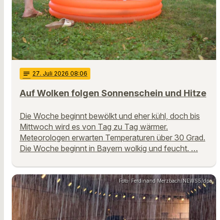
notes
27
. Juli 2026 08:06
Auf Wolken folgen Sonnenschein und Hitze
Die Woche beginnt bewölkt und eher kühl, doch bis
Mittwoch wird es von Tag zu Tag wärmer.
Meteorologen erwarten Temperaturen über 30 Grad.
Die Woche beginnt in Bayern wolkig und feucht. …
Foto: Ferdinand Merzbach/NEWS5/dpa