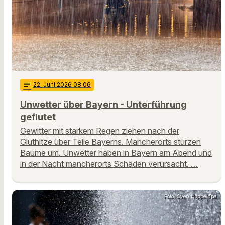
notes
22
. Juni 2026 08:06
Unwetter über Bayern - Unterführung
geflutet
Gewitter mit starkem Regen ziehen nach der
Gluthitze über Teile Bayerns. Mancherorts stürzen
Bäume um. Unwetter haben in Bayern am Abend und
in der Nacht mancherorts Schäden verursacht. …
Foto: Sven Hoppe/dpa