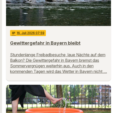
notes
16
. Juli 2026 07:59
Gewittergefahr in Bayern bleibt
Stundenlange Freibadbesuche, laue Nächte auf dem
Balkon? Die Gewittergefahr in Bayern bremst das
Sommervergnügen weiterhin aus. Auch in den
kommenden Tagen wird das Wetter in Bayern nicht …
Malin Wunderlich/dpa