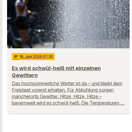
notes
19
. Juni 2026 07:30
Es wird schwül-heiß mit einzelnen
Gewittern
Das hochsommerliche Wetter ist da – und bleibt dem
Freistaat vorerst erhalten. Für Abkühlung sorgen
mancherorts Gewitter. Hitze, Hitze, Hitze –
bayernweit wird es schwül-heiß. Die Temperaturen …