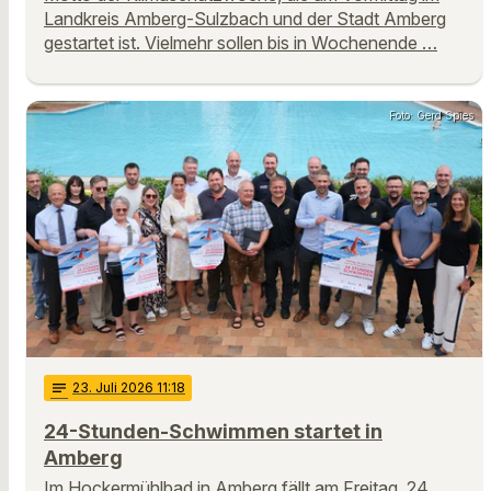
Landkreis Amberg-Sulzbach und der Stadt Amberg
gestartet ist. Vielmehr sollen bis in Wochenende …
Foto: Gerd Spies
notes
23
. Juli 2026 11:18
24-Stunden-Schwimmen startet in
Amberg
Im Hockermühlbad in Amberg fällt am Freitag, 24.