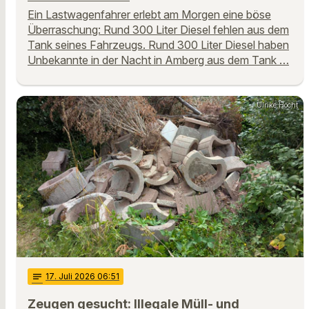
Ein Lastwagenfahrer erlebt am Morgen eine böse
Überraschung: Rund 300 Liter Diesel fehlen aus dem
Tank seines Fahrzeugs. Rund 300 Liter Diesel haben
Unbekannte in der Nacht in Amberg aus dem Tank …
Ulrike Höcht
notes
17
. Juli 2026 06:51
Zeugen gesucht: Illegale Müll- und