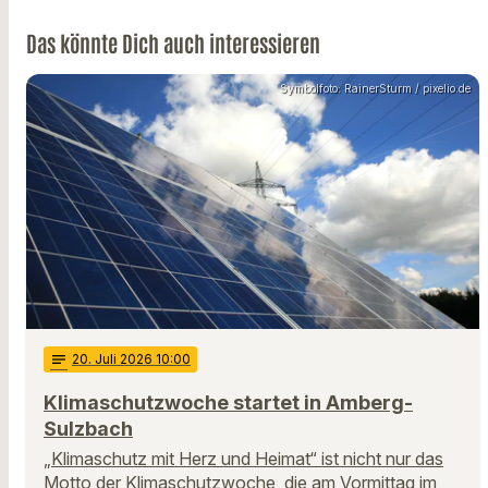
Das könnte Dich auch interessieren
Symbolfoto: RainerSturm / pixelio.de
notes
20
. Juli 2026 10:00
Klimaschutzwoche startet in Amberg-
Sulzbach
„Klimaschutz mit Herz und Heimat“ ist nicht nur das
Motto der Klimaschutzwoche, die am Vormittag im