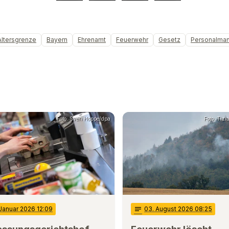
Altersgrenze
Bayern
Ehrenamt
Feuerwehr
Gesetz
Personalma
Foto: Sven Hoppe/dpa
Foto: Tiz
 Januar 2026 12:09
notes
03
. August 2026 08:25