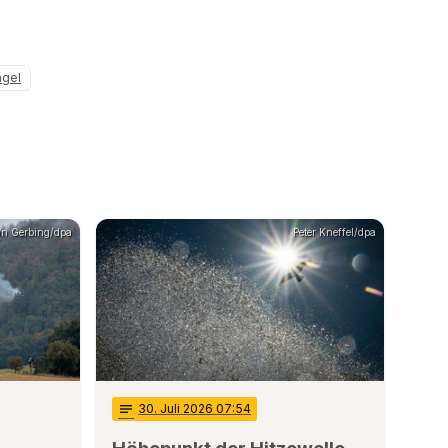
ngel
ian Gerbing/dpa
Peter Kneffel/dpa
notes
30
. Juli 2026 07:54