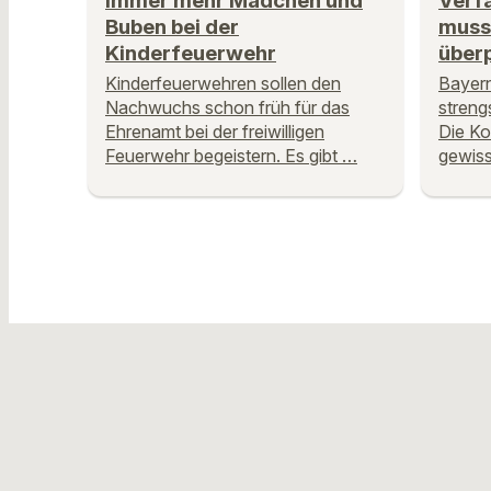
Immer mehr Mädchen und
Verf
Buben bei der
muss
Kinderfeuerwehr
über
Kinderfeuerwehren sollen den
Bayern
Nachwuchs schon früh für das
streng
Ehrenamt bei der freiwilligen
Die Koa
Feuerwehr begeistern. Es gibt …
gewis