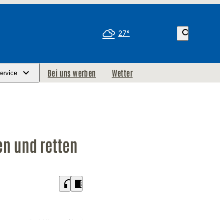
search
27°
Bei uns werben
Wetter
ervice
en und retten
headphones
chrome_reader_mode