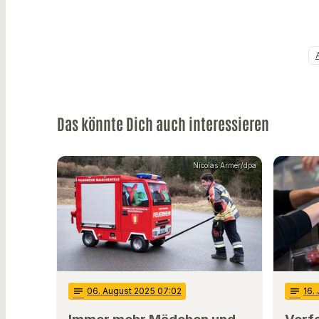
Das könnte Dich auch interessieren
Nicolas Armer/dpa
notes
06
. August 2025 07:02
notes
16
.