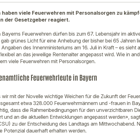
rn haben viele Feuerwehren mit Personalsorgen zu kämp
n der Gesetzgeber reagiert.
n Bayerns Feuerwehren dürfen bis zum 67. Lebensjahr im aktiv
gab grünes Licht für eine Anhebung der bisher bei 65 Jahren l
 Angaben des Innenministeriums am 16. Juli in Kraft – es sieht 
flexibel an das jeweilige Rentenalter angepasst wird. Wie in a
ern viele Feuerwehren mit Personalsorgen.
enamtliche Feuerwehrleute in Bayern
 wir mit der Novelle wichtige Weichen für die Zukunft der Feue
sgesamt etwa 328.000 Feuerwehrmännern und -frauen in Baye
wichtig, dass die Rahmenbedingungen für den unverzichtbaren Di
rt und an die aktuellen Entwicklungen angepasst werden», sagt
SU) zu der Entscheidung des Landtags am Mittwochabend. N
 Potenzial dauerhaft erhalten werden.