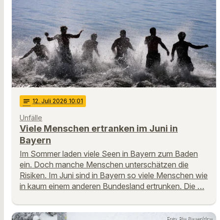
notes
12
. Juli 2026 10:01
Unfälle
Viele Menschen ertranken im Juni in
Bayern
Im Sommer laden viele Seen in Bayern zum Baden
ein. Doch manche Menschen unterschätzen die
Risiken. Im Juni sind in Bayern so viele Menschen wie
in kaum einem anderen Bundesland ertrunken. Die …
Foto: Pia Bayer/dpa