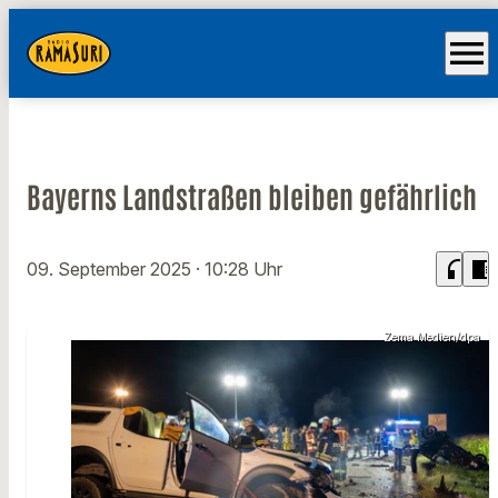
menu
Bayerns Landstraßen bleiben gefährlich
headphones
chrome_reader_mode
09. September 2025
· 10:28 Uhr
Zema Medien/dpa