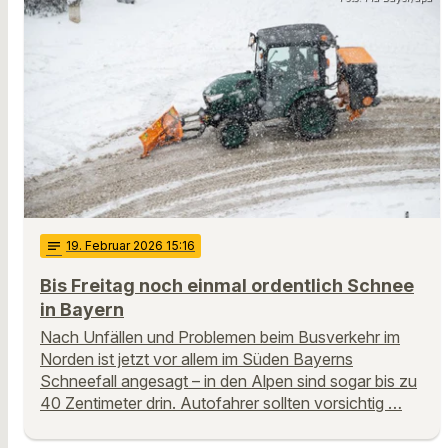
notes
19
. Februar 2026 15:16
Bis Freitag noch einmal ordentlich Schnee
in Bayern
Nach Unfällen und Problemen beim Busverkehr im
Norden ist jetzt vor allem im Süden Bayerns
Schneefall angesagt – in den Alpen sind sogar bis zu
40 Zentimeter drin. Autofahrer sollten vorsichtig …