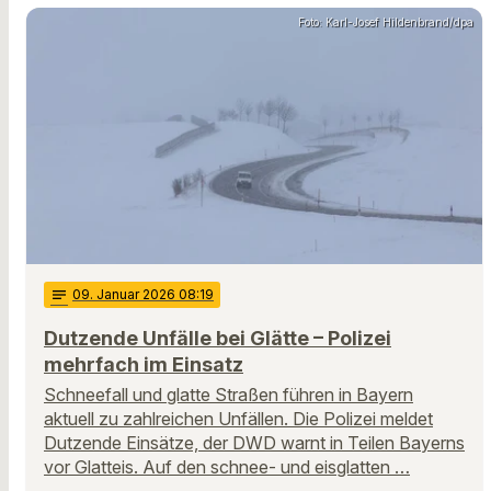
Foto: Karl-Josef Hildenbrand/dpa
notes
09
. Januar 2026 08:19
Dutzende Unfälle bei Glätte – Polizei
mehrfach im Einsatz
Schneefall und glatte Straßen führen in Bayern
aktuell zu zahlreichen Unfällen. Die Polizei meldet
Dutzende Einsätze, der DWD warnt in Teilen Bayerns
vor Glatteis. Auf den schnee- und eisglatten …