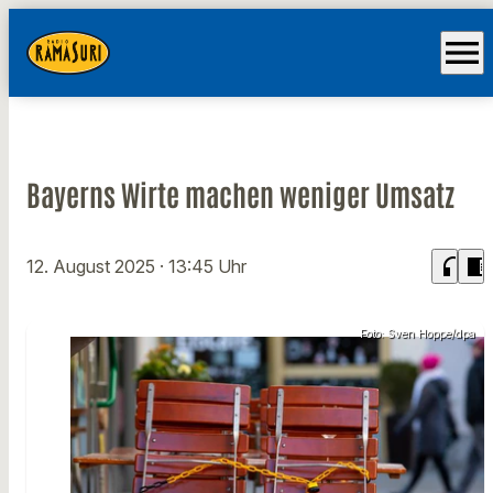
menu
Bayerns Wirte machen weniger Umsatz
headphones
chrome_reader_mode
12. August 2025
· 13:45 Uhr
Foto: Sven Hoppe/dpa