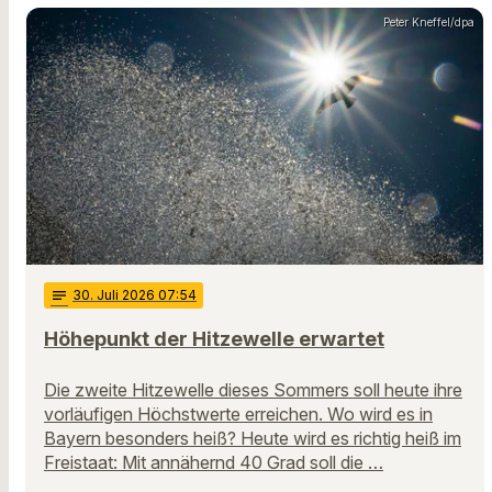
Peter Kneffel/dpa
notes
30
. Juli 2026 07:54
Höhepunkt der Hitzewelle erwartet
Die zweite Hitzewelle dieses Sommers soll heute ihre
vorläufigen Höchstwerte erreichen. Wo wird es in
Bayern besonders heiß? Heute wird es richtig heiß im
Freistaat: Mit annähernd 40 Grad soll die …