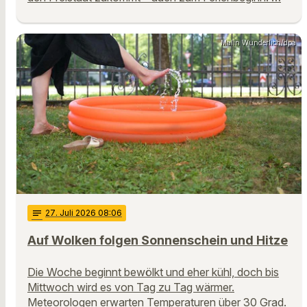
Malin Wunderlich/dpa
notes
27
. Juli 2026 08:06
Auf Wolken folgen Sonnenschein und Hitze
Die Woche beginnt bewölkt und eher kühl, doch bis
Mittwoch wird es von Tag zu Tag wärmer.
Meteorologen erwarten Temperaturen über 30 Grad.