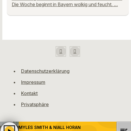
Die Woche beginnt in Bayern wolkig und feucht. …
Datenschutzerklärung
Impressum
Kontakt
Privatsphäre
MYLES SMITH & NIALL HORAN
play_arrow