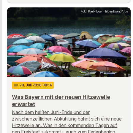
Foto: Karl-Josef Hildenbrand/dpa
notes
28
. Juli 2026 08:14
Was Bayern mit der neuen Hitzewelle
erwartet
Nach dem heißen Juni-Ende und der
zwischenzeitlichen Abkühlung bahnt sich eine neue
Hitzewelle an. Was in den kommenden Tagen auf
den Freistaat zukommt – auch zum Ferienbeginn. …