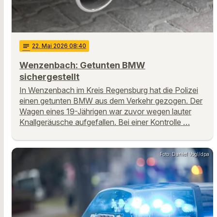
notes
22
. Mai 2026 08:40
Wenzenbach: Getunten BMW
sichergestellt
In Wenzenbach im Kreis Regensburg hat die Polizei
einen getunten BMW aus dem Verkehr gezogen. Der
Wagen eines 19-Jährigen war zuvor wegen lauter
Knallgeräusche aufgefallen. Bei einer Kontrolle …
Foto: Daniel Vogl/dpa