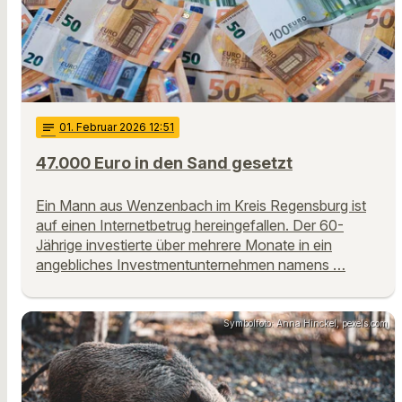
notes
01
. Februar 2026 12:51
47.000 Euro in den Sand gesetzt
Ein Mann aus Wenzenbach im Kreis Regensburg ist
auf einen Internetbetrug hereingefallen. Der 60-
Jährige investierte über mehrere Monate in ein
angebliches Investmentunternehmen namens …
Symbolfoto: Anna Hinckel, pexels.com