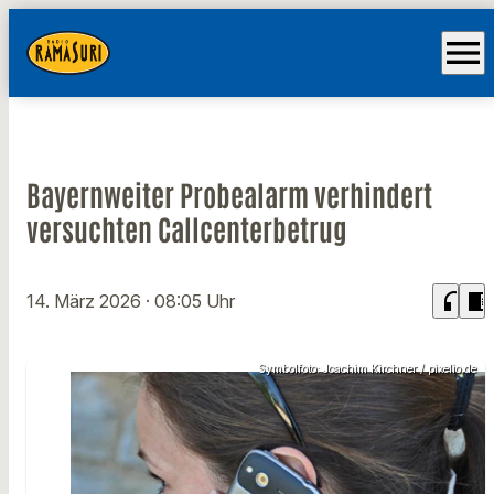
menu
Bayernweiter Probealarm verhindert
versuchten Callcenterbetrug
headphones
chrome_reader_mode
14. März 2026
· 08:05 Uhr
Symbolfoto: Joachim Kirchner / pixelio.de