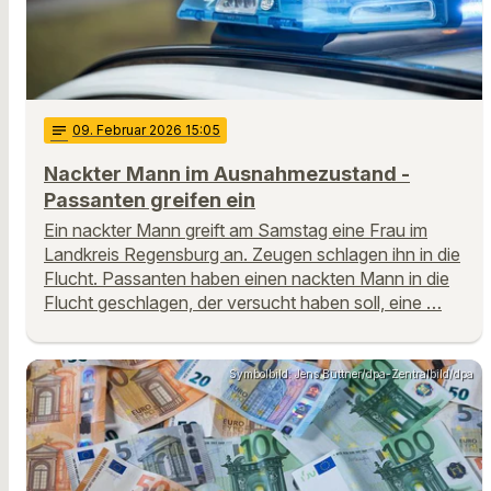
notes
09
. Februar 2026 15:05
Nackter Mann im Ausnahmezustand -
Passanten greifen ein
Ein nackter Mann greift am Samstag eine Frau im
Landkreis Regensburg an. Zeugen schlagen ihn in die
Flucht. Passanten haben einen nackten Mann in die
Flucht geschlagen, der versucht haben soll, eine …
Symbolbild: Jens Büttner/dpa-Zentralbild/dpa