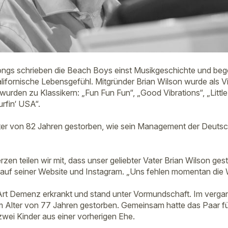
ngs schrieben die Beach Boys einst Musikgeschichte und bege
alifornische Lebensgefühl. Mitgründer Brian Wilson wurde als V
 wurden zu Klassikern: „Fun Fun Fun“, „Good Vibrations“, „Litt
rfin‘ USA“.
Alter von 82 Jahren gestorben, wie sein Management der Deut
en teilen wir mit, dass unser geliebter Vater Brian Wilson gesto
 auf seiner Website und Instagram. „Uns fehlen momentan die 
Art Demenz erkrankt und stand unter Vormundschaft. Im verga
im Alter von 77 Jahren gestorben. Gemeinsam hatte das Paar fü
wei Kinder aus einer vorherigen Ehe.