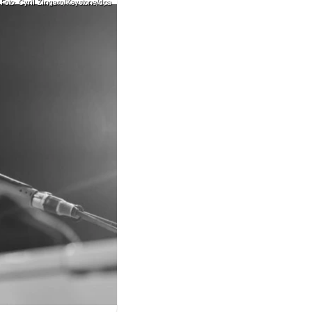
Foto: Cyril Zingaro/Keystone/dpa