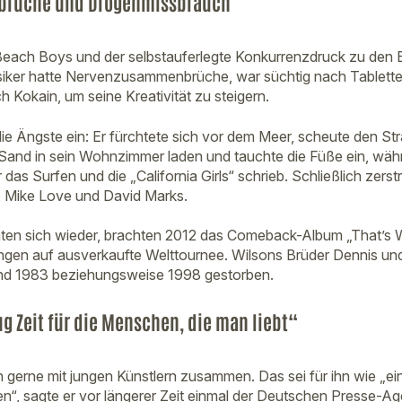
rüche und Drogenmissbrauch
 Beach Boys und der selbstauferlegte Konkurrenzdruck zu den
siker hatte Nervenzusammenbrüche, war süchtig nach Tablett
 Kokain, um seine Kreativität zu steigern.
 die Ängste ein: Er fürchtete sich vor dem Meer, scheute den S
Sand in sein Wohnzimmer laden und tauchte die Füße ein, wäh
as Surfen und die „California Girls“ schrieb. Schließlich zerstri
, Mike Love und David Marks.
hnten sich wieder, brachten 2012 das Comeback-Album „That’
ngen auf ausverkaufte Welttournee. Wilsons Brüder Dennis und
sind 1983 beziehungsweise 1998 gestorben.
g Zeit für die Menschen, die man liebt“
h gerne mit jungen Künstlern zusammen. Das sei für ihn wie „ei
n“, sagte er vor längerer Zeit einmal der Deutschen Presse-Ag