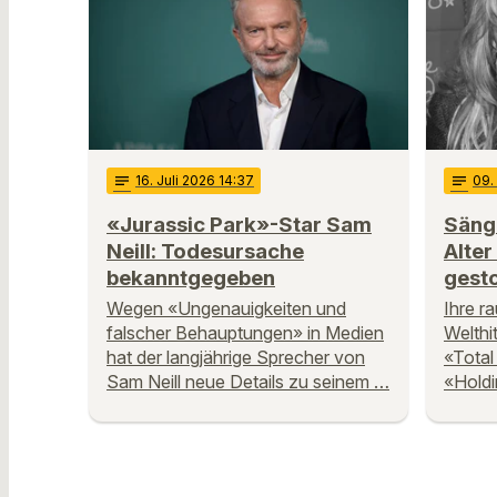
notes
16
. Juli 2026 14:37
notes
09
.
«Jurassic Park»-Star Sam
Sänge
Neill: Todesursache
Alter
bekanntgegeben
gest
Wegen «Ungenauigkeiten und
Ihre r
falscher Behauptungen» in Medien
Welthi
hat der langjährige Sprecher von
«Total
Sam Neill neue Details zu seinem …
«Holdi