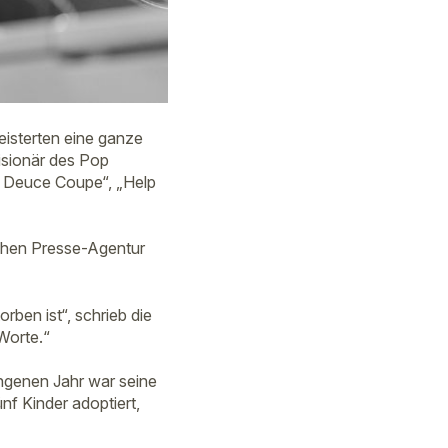
isterten eine ganze
isionär des Pop
le Deuce Coupe“, „Help
schen Presse-Agentur
rben ist“, schrieb die
Worte.“
ngenen Jahr war seine
nf Kinder adoptiert,