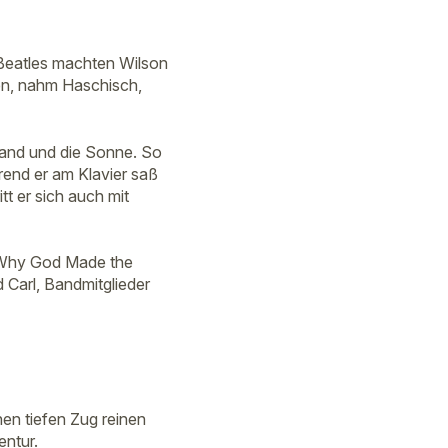
 Beatles machten Wilson
en, nahm Haschisch,
trand und die Sonne. So
rend er am Klavier saß
tt er sich auch mit
s Why God Made the
 Carl, Bandmitglieder
nen tiefen Zug reinen
entur.