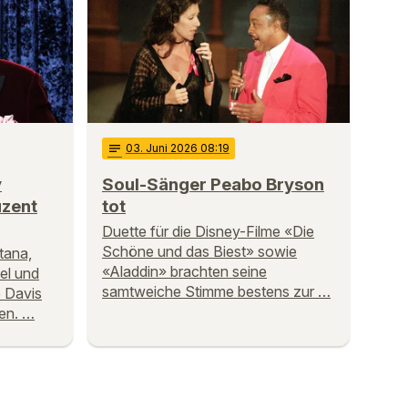
notes
03
. Juni 2026 08:19
y
Soul-Sänger Peabo Bryson
uzent
tot
Duette für die Disney-Filme «Die
Schöne und das Biest» sowie
tana,
«Aladdin» brachten seine
oel und
samtweiche Stimme bestens zur …
 Davis
en. …