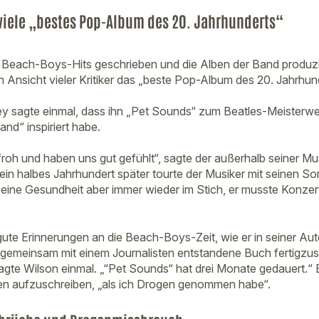
viele „bestes Pop-Album des 20. Jahrhunderts“
le Beach-Boys-Hits geschrieben und die Alben der Band produzi
 Ansicht vieler Kritiker das „beste Pop-Album des 20. Jahrhund
 sagte einmal, dass ihn „Pet Sounds“ zum Beatles-Meisterwe
nd“ inspiriert habe.
froh und haben uns gut gefühlt“, sagte der außerhalb seiner M
ein halbes Jahrhundert später tourte der Musiker mit seinen S
n seine Gesundheit aber immer wieder im Stich, er musste Konz
gute Erinnerungen an die Beach-Boys-Zeit, wie er in seiner Aut
 gemeinsam mit einem Journalisten entstandene Buch fertigzus
sagte Wilson einmal. „“Pet Sounds“ hat drei Monate gedauert.“
en aufzuschreiben, „als ich Drogen genommen habe“.