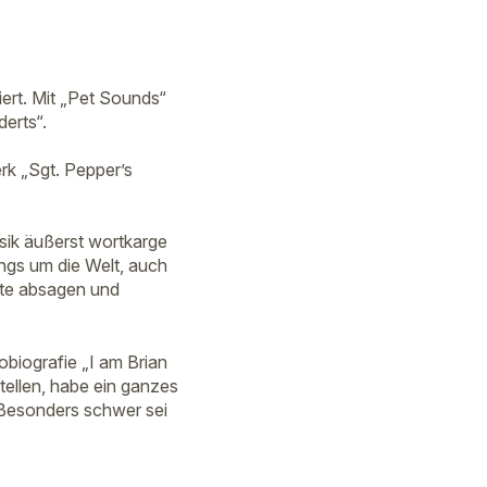
ert. Mit „Pet Sounds“
erts“.
rk „Sgt. Pepper’s
usik äußerst wortkarge
ongs um die Welt, auch
erte absagen und
obiografie „I am Brian
tellen, habe ein ganzes
 Besonders schwer sei