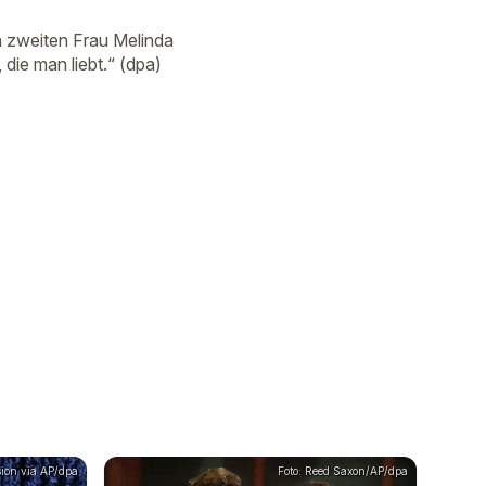
n zweiten Frau Melinda
die man liebt.“ (dpa)
sion via AP/dpa
Foto: Reed Saxon/AP/dpa