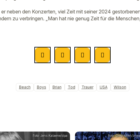
r neben den Konzerten, viel Zeit mit seiner 2024 gestorbene
dern zu verbringen. „Man hat nie genug Zeit für die Menschen, 
Beach
Boys
Brian
Tod
Trauer
USA
Wilson
Foto: Jens Kalaene/dpa
Foto: Greg Allen/Invi