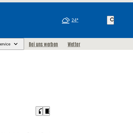
search
24°
Bei uns werben
Wetter
ervice
headphones
chrome_reader_mode