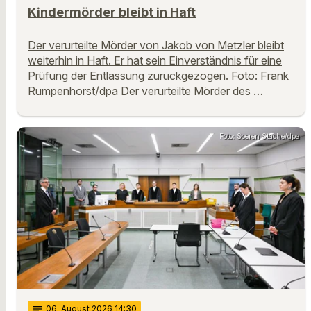
Kindermörder bleibt in Haft
Der verurteilte Mörder von Jakob von Metzler bleibt
weiterhin in Haft. Er hat sein Einverständnis für eine
Prüfung der Entlassung zurückgezogen. Foto: Frank
Rumpenhorst/dpa Der verurteilte Mörder des …
Foto: Soeren Stache/dpa
notes
06
. August 2026 14:30