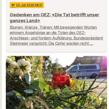
notes
23
. Juli 2026 08:21
Gedenken am OEZ: «Die Tat betrifft unser
ganzes Land»
Blumen, Kränze, Tränen: Mit bewegenden Worten
erinnern Angehörige an die Toten des OEZ-
Anschlags- und fordern Aufklärung. Bundespräsident
Steinmeier verspricht: Die Opfer werden nicht …
Foto: Kai Moorschlatt/dpa