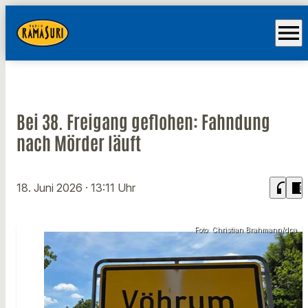
menu
Bei 38. Freigang geflohen: Fahndung
nach Mörder läuft
headphones
chrome_reader_mode
18. Juni 2026
· 13:11 Uhr
Foto: Christian Brahmann/dpa