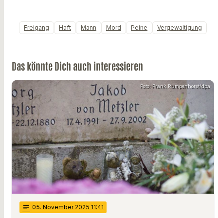
Freigang
Haft
Mann
Mord
Peine
Vergewaltigung
Das könnte Dich auch interessieren
Foto: Frank Rumpenhorst/dpa
notes
05
. November 2025 11:41