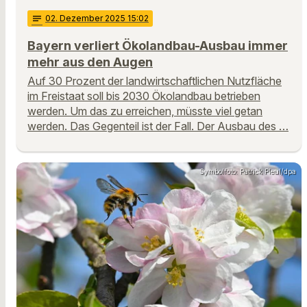
notes
02
. Dezember 2025 15:02
Bayern verliert Ökolandbau-Ausbau immer
mehr aus den Augen
Auf 30 Prozent der landwirtschaftlichen Nutzfläche
im Freistaat soll bis 2030 Ökolandbau betrieben
werden. Um das zu erreichen, müsste viel getan
werden. Das Gegenteil ist der Fall. Der Ausbau des …
Symbolfoto: Patrick Pleul/dpa