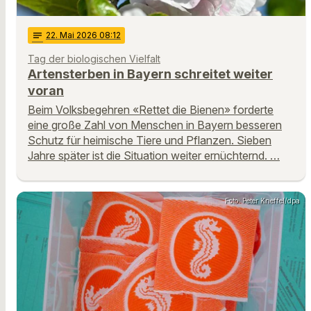
notes
22
. Mai 2026 08:12
Tag der biologischen Vielfalt
Artensterben in Bayern schreitet weiter
voran
Beim Volksbegehren «Rettet die Bienen» forderte
eine große Zahl von Menschen in Bayern besseren
Schutz für heimische Tiere und Pflanzen. Sieben
Jahre später ist die Situation weiter ernüchternd. …
Foto: Peter Kneffel/dpa