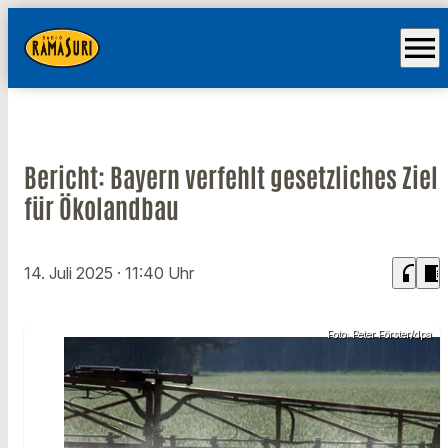
menu
Bericht: Bayern verfehlt gesetzliches Ziel
für Ökolandbau
headphones
chrome_reader_mode
14. Juli 2025
· 11:40 Uhr
Foto: Peter Förster/dpa