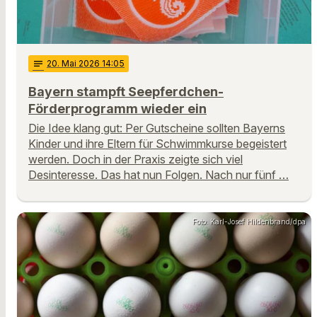
notes
20
. Mai 2026 14:05
Bayern stampft Seepferdchen-
Förderprogramm wieder ein
Die Idee klang gut: Per Gutscheine sollten Bayerns
Kinder und ihre Eltern für Schwimmkurse begeistert
werden. Doch in der Praxis zeigte sich viel
Desinteresse. Das hat nun Folgen. Nach nur fünf …
Foto: Karl-Josef Hildenbrand/dpa