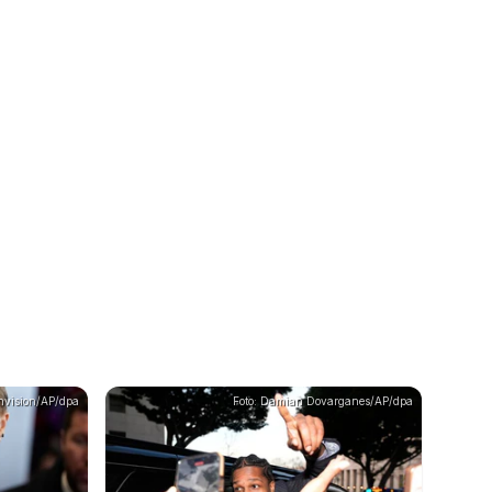
Invision/AP/dpa
Foto: Damian Dovarganes/AP/dpa