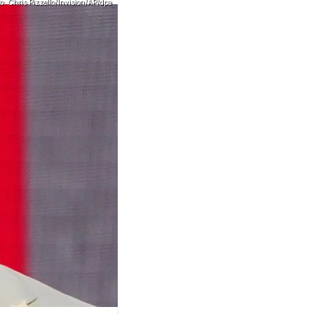
to: Chris Pizzello/Invision/AP/dpa