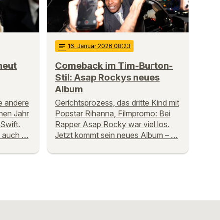
notes
16
. Januar 2026 08:23
neut
Comeback im Tim-Burton-
Stil: Asap Rockys neues
Album
ne andere
Gerichtsprozess, das dritte Kind mit
nen Jahr
Popstar Rihanna, Filmpromo: Bei
Swift.
Rapper Asap Rocky war viel los.
e auch …
Jetzt kommt sein neues Album – …