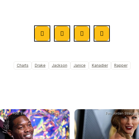
Charts
Drake
Jackson
Janice
Kanadier
Rapper
Foto: Evan Agostini/Invision/AP/dpa
Foto: Jordan Strauss/