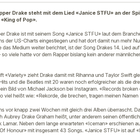
per Drake steht mit dem Lied «Janice STFU» an der Spi
 «King of Pop».
er Drake ist mit seinem Song «Janice STFU» laut dem Branche
ins der US-Charts eingestiegen und hat dort damit nun mehr Nu
das Medium weiter berichtet, ist der Song Drakes 14. Lied auf 
 so viele hatte vor dem Rapper bislang kein anderer männlicher
ft «Variety» zieht Drake damit mit Rihanna und Taylor Swift gl
ts und die Beatles mit 20 waren noch erfolgreicher als die dre
ein Bild von Michael Jackson bei Instagram. «Records broken
so viel heißt wie: «Rekorde, die brechen, tragen meinen Namen 
ns vor knapp zwei Wochen mit gleich drei Alben überrascht. Dar
ich Aubrey Drake Graham heißt, unter anderem seinen öffentlic
ck Lamar. Neben dem lange erwarteten «Iceman» erschienen au
 Of Honour» mit insgesamt 43 Songs. «Janice STFU» ist auf «