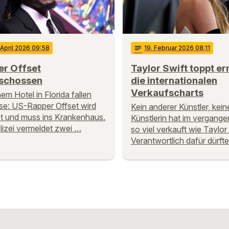
 April 2026 09:58
notes
19
. Februar 2026 08:11
er Offset
Taylor Swift toppt er
schossen
die internationalen
Verkaufscharts
nem Hotel in Florida fallen
e: US-Rapper Offset wird
Kein anderer Künstler, kei
zt und muss ins Krankenhaus.
Künstlerin hat im vergange
lizei vermeldet zwei …
so viel verkauft wie Taylor 
Verantwortlich dafür dürft