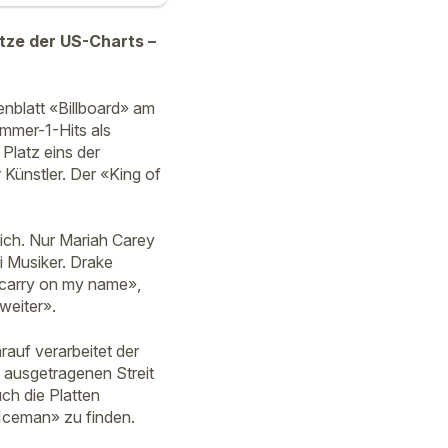
tze der US-Charts –
nblatt «Billboard» am
mmer-1-Hits als
Platz eins der
 Künstler. Der «King of
eich. Nur Mariah Carey
i Musiker. Drake
 carry on my name»,
weiter».
auf verarbeitet der
h ausgetragenen Streit
ch die Platten
Iceman» zu finden.