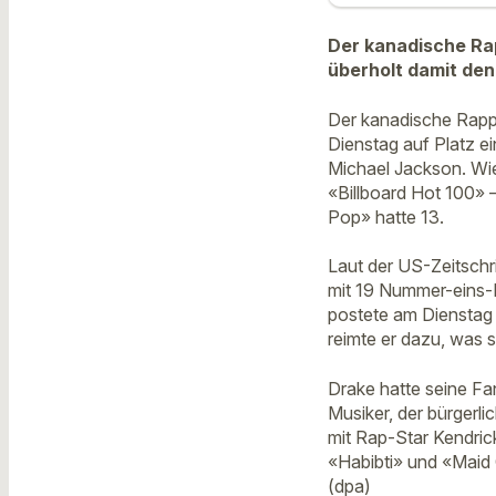
Der kanadische Rap
überholt damit den
Der kanadische Rapp
Dienstag auf Platz e
Michael Jackson. Wie 
«Billboard Hot 100» –
Pop» hatte 13.
Laut der US-Zeitschri
mit 19 Nummer-eins-Hi
postete am Dienstag 
reimte er dazu, was 
Drake hatte seine Fa
Musiker, der bürgerl
mit Rap-Star Kendri
«Habibti» und «Maid
(dpa)