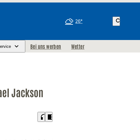
search
26°
Bei uns werben
Wetter
ervice
ael Jackson
headphones
chrome_reader_mode