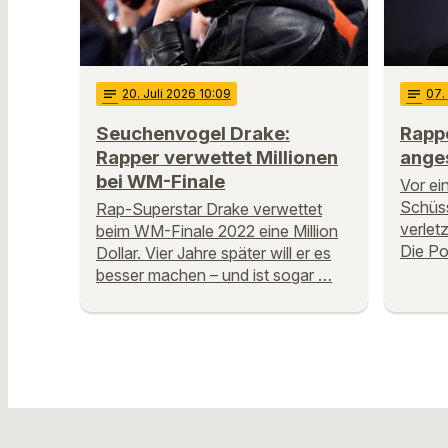
notes
20
. Juli 2026 10:09
notes
07
.
Seuchenvogel Drake:
Rapp
Rapper verwettet Millionen
ange
bei WM-Finale
Vor ei
Schüss
Rap-Superstar Drake verwettet
verlet
beim WM-Finale 2022 eine Million
Die Po
Dollar. Vier Jahre später will er es
besser machen – und ist sogar …