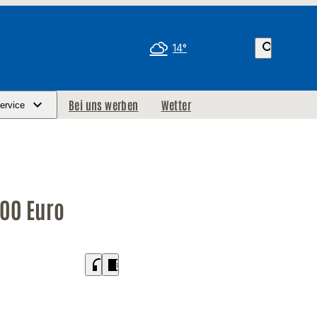
search
14°
Bei uns werben
Wetter
ervice
00 Euro
headphones
chrome_reader_mode