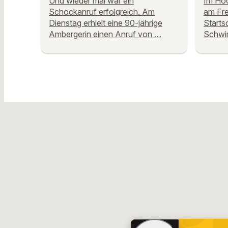
Und wieder mal war ein
Im Hoc
Schockanruf erfolgreich. Am
am Frei
Dienstag erhielt eine 90-jährige
Starts
Ambergerin einen Anruf von …
Schwi