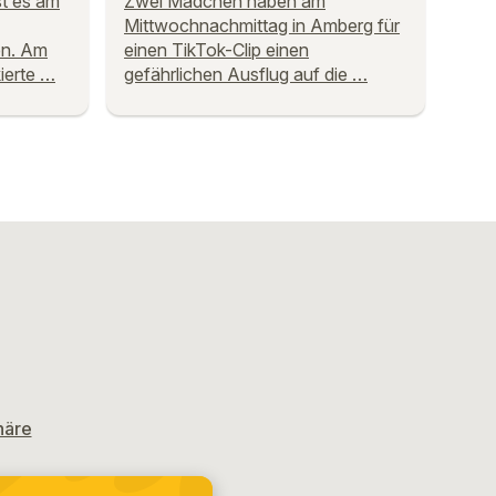
st es am
Zwei Mädchen haben am
Mittwochnachmittag in Amberg für
en. Am
einen TikTok-Clip einen
ierte …
gefährlichen Ausflug auf die …
häre