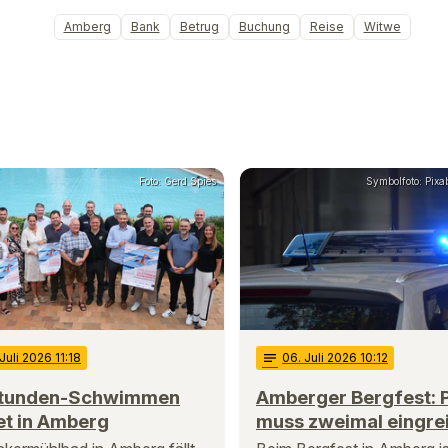
Amberg
Bank
Betrug
Buchung
Reise
Witwe
Foto: Gerd Spies
Symbolfoto: Pixa
 Juli 2026 11:18
notes
06
. Juli 2026 10:12
tunden-Schwimmen
Amberger Bergfest: P
et in Amberg
muss zweimal eingre