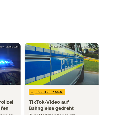
bay, pexels.com
Symbolfoto: Markus Spiske, pexels.com
notes
02
. Juli 2026 09:01
olizei
TikTok-Video auf
ifen
Bahngleise gedreht