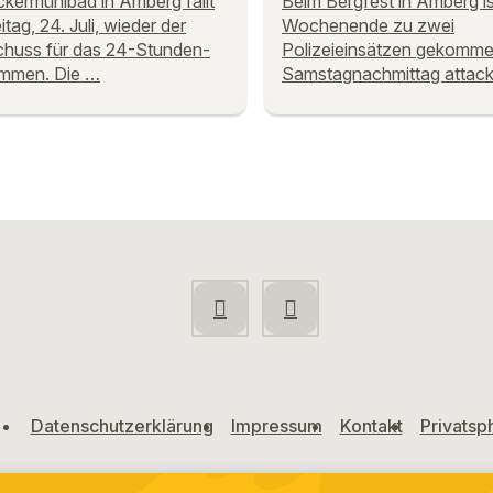
kermühlbad in Amberg fällt
Beim Bergfest in Amberg i
tag, 24. Juli, wieder der
Wochenende zu zwei
chuss für das 24-Stunden-
Polizeieinsätzen gekomm
mmen. Die …
Samstagnachmittag attack
Datenschutzerklärung
Impressum
Kontakt
Privatsp