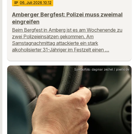
notes
06
. Juli 2026 10:12
Amberger Bergfest: Polizei muss zweimal
eingreifen
Beim Bergfest in Amberg ist es am Wochenende zu
zwei Polizeieinsätzen gekommen. Am
Samstagnachmittag attackierte ein stark
alkoholisierter 31-Jähriger im Festzelt einen …
Symbolfoto: dagmar zechel / pixelio.de