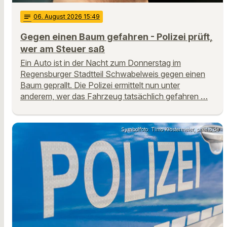
notes
06
. August 2026 15:49
Gegen einen Baum gefahren - Polizei prüft,
wer am Steuer saß
Ein Auto ist in der Nacht zum Donnerstag im
Regensburger Stadtteil Schwabelweis gegen einen
Baum geprallt. Die Polizei ermittelt nun unter
anderem, wer das Fahrzeug tatsächlich gefahren …
Symbolfoto: Timo Klostermeier, pixelio.de