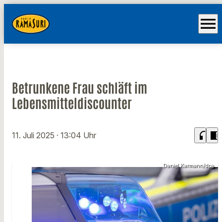
menu
Betrunkene Frau schläft im
Lebensmitteldiscounter
headphones
chrome_reader_mode
11. Juli 2025
· 13:04 Uhr
Daniel Karmann/dpa