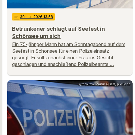
notes
30
. Juli 2026 13:58
Betrunkener schlägt auf Seefest in
Schönsee um sich
Ein 75-jähriger Mann hat am Sonntagabend auf dem
Seefest in Schönsee für einen Polizeieinsatz
gesorgt. Er soll zunächst einer Frau ins Gesicht
geschlagen und anschließend Polizeibeamte …
Symbolfoto: Martin Quast, pixelio.de