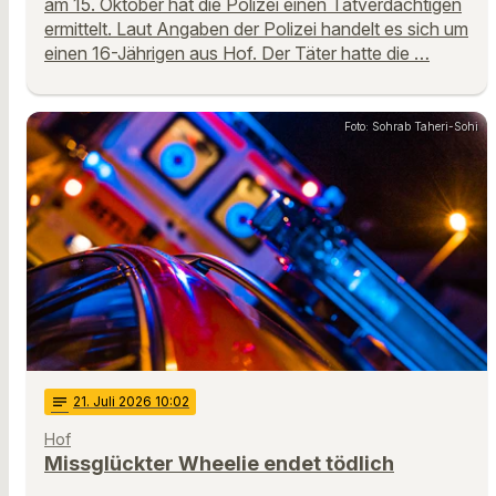
am 15. Oktober hat die Polizei einen Tatverdächtigen
ermittelt. Laut Angaben der Polizei handelt es sich um
einen 16-Jährigen aus Hof. Der Täter hatte die …
Foto: Sohrab Taheri-Sohi
notes
21
. Juli 2026 10:02
Hof
Missglückter Wheelie endet tödlich