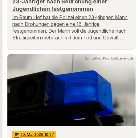
23-Jähriger nach Bedrohung einer
Jugendlichen festgenommen
Im Raum Hof hat die Polizei einen 23-jährigen Mann
nach Drohungen gegen eine 16-Jährige
festgenommen. Der Mann soll die Jugendliche nach
Streitigkeiten mehrfach mit dem Tod und Gewalt …
Symbolfoto: Petra Bork, pixelio.de
notes
20
. Mai 2026 10:27