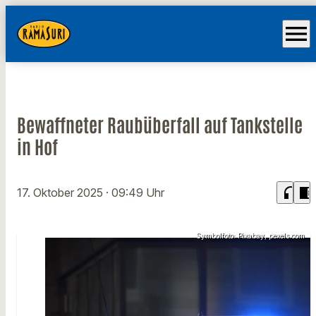
menu
Bewaffneter Raubüberfall auf Tankstelle
in Hof
headphones
chrome_reader_mode
17. Oktober 2025
· 09:49 Uhr
Symbolfoto: Pixabay, pexels.com