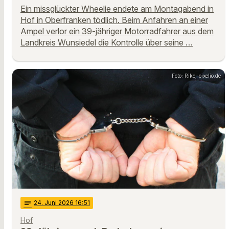
Ein missglückter Wheelie endete am Montagabend in
Hof in Oberfranken tödlich. Beim Anfahren an einer
Ampel verlor ein 39-jähriger Motorradfahrer aus dem
Landkreis Wunsiedel die Kontrolle über seine …
Foto: Rike, pixelio.de
notes
24
. Juni 2026 16:51
Hof