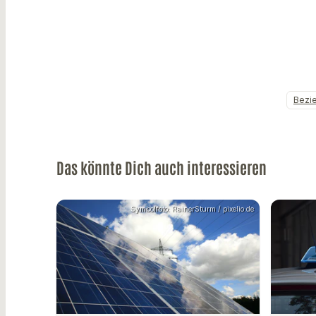
Bezi
Das könnte Dich auch interessieren
Symbolfoto: RainerSturm / pixelio.de