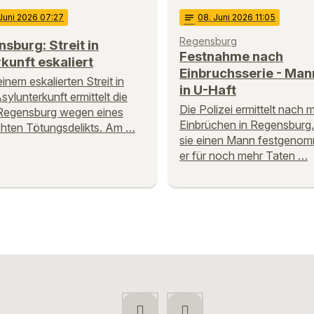
 Juni 2026 07:27
notes
08
. Juni 2026 11:05
Regensburg
sburg: Streit in
Festnahme nach
kunft eskaliert
Einbruchsserie - Mann
inem eskalierten Streit in
in U-Haft
sylunterkunft ermittelt die
Die Polizei ermittelt nach
Regensburg wegen eines
Einbrüchen in Regensburg.
hten Tötungsdelikts. Am …
sie einen Mann festgenom
er für noch mehr Taten …