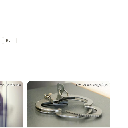
g
Rom
sen, pexels.com
Foto: Armin Weigel/dpa