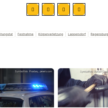
ehungstat
Festnahme
Körperverletzung
Lappersdorf
Regensbur
Symbolfoto: Pixabay, pexels.com
Symbolfoto: Rafael Clas