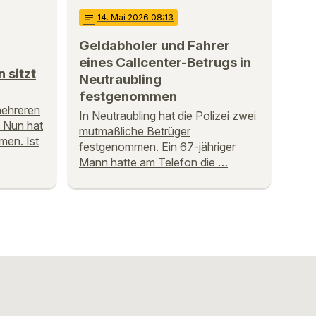
notes
14
. Mai 2026 08:13
Geldabholer und Fahrer
eines Callcenter-Betrugs in
 sitzt
Neutraubling
festgenommen
 mehreren
In Neutraubling hat die Polizei zwei
 Nun hat
mutmaßliche Betrüger
men. Ist
festgenommen. Ein 67-jähriger
Mann hatte am Telefon die …