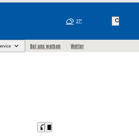
search
21°
Bei uns werben
Wetter
ervice
headphones
chrome_reader_mode