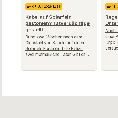
notes
07
. Juli 2026 12:38
notes
18
.
Kabel auf Solarfeld
Regen
gestohlen? Tatverdächtige
Unter
gestellt
Nach e
einer A
Rund zwei Wochen nach dem
Kripo 
Diebstahl von Kabeln auf einem
versuc
Solarfeld kontrolliert die Polizei
zwei mutmaßliche Täter. Gibt es …