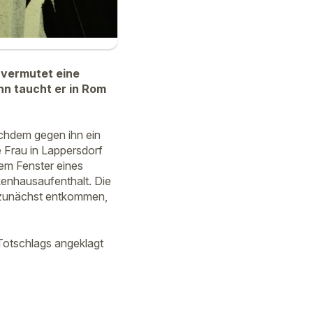
i vermutet eine
nn taucht er in Rom
chdem gegen ihn ein
e Frau in Lappersdorf
em Fenster eines
enhausaufenthalt. Die
n zunächst entkommen,
Totschlags angeklagt