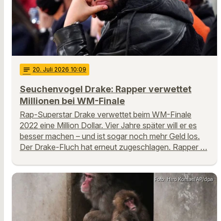
notes
20
. Juli 2026 10:09
Seuchenvogel Drake: Rapper verwettet
Millionen bei WM-Finale
Rap-Superstar Drake verwettet beim WM-Finale
2022 eine Million Dollar. Vier Jahre später will er es
besser machen – und ist sogar noch mehr Geld los.
Der Drake-Fluch hat erneut zugeschlagen. Rapper …
Foto: Hiro Komae/AP/dpa