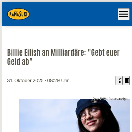
menu
Billie Eilish an Milliardäre: "Gebt euer
Geld ab"
headphones
chrome_reader_mode
31. Oktober 2025
· 08:29 Uhr
Foto: Britta Pedersen/dpa