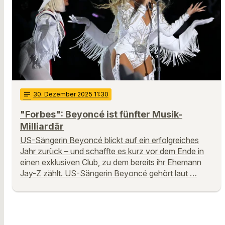
notes
30
. Dezember 2025 11:30
"Forbes": Beyoncé ist fünfter Musik-
Milliardär
US-Sängerin Beyoncé blickt auf ein erfolgreiches
Jahr zurück – und schaffte es kurz vor dem Ende in
einen exklusiven Club, zu dem bereits ihr Ehemann
Jay-Z zählt. US-Sängerin Beyoncé gehört laut …