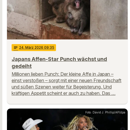
notes
24
. März 2026 09:35
Japans Affen-Star Punch wächst und
gedeiht
Millionen lieben Punch: Der kleine Affe in Japan –
einst verstoßen – sorgt mit einer neuen Freundschaft
und süßen Szenen weiter für Begeisterung. Und
kräftigen Appetit scheint er auch zu haben. Das …
Foto: David J. Phillip/AP/dpa