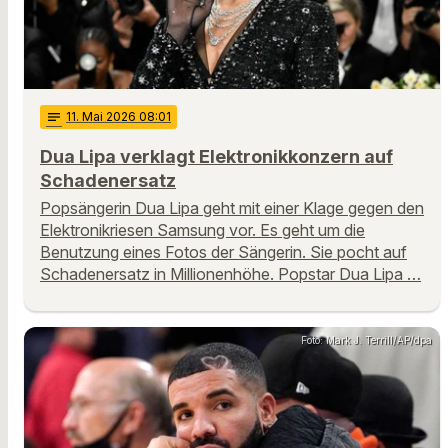
notes
11
. Mai 2026 08:01
Dua Lipa verklagt Elektronikkonzern auf
Schadenersatz
Popsängerin Dua Lipa geht mit einer Klage gegen den
Elektronikriesen Samsung vor. Es geht um die
Benutzung eines Fotos der Sängerin. Sie pocht auf
Schadenersatz in Millionenhöhe. Popstar Dua Lipa …
Foto: Mark J. Terrill/AP/dpa