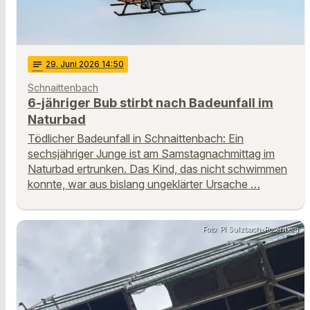
notes
29
. Juni 2026 14:50
Schnaittenbach
6-jähriger Bub stirbt nach Badeunfall im
Naturbad
Tödlicher Badeunfall in Schnaittenbach: Ein
sechsjähriger Junge ist am Samstagnachmittag im
Naturbad ertrunken. Das Kind, das nicht schwimmen
konnte, war aus bislang ungeklärter Ursache …
Foto: PI Sulzbach-Rosenberg