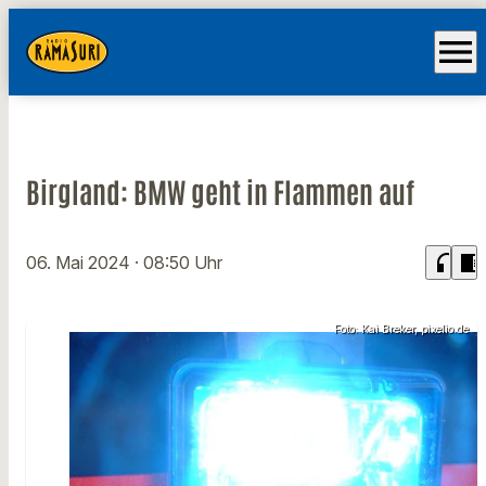
menu
Birgland: BMW geht in Flammen auf
headphones
chrome_reader_mode
06. Mai 2024
· 08:50 Uhr
Foto: Kai Breker, pixelio.de