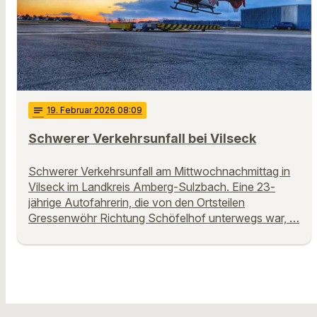
notes
19
. Februar 2026 08:09
Schwerer Verkehrsunfall bei Vilseck
Schwerer Verkehrsunfall am Mittwochnachmittag in
Vilseck im Landkreis Amberg-Sulzbach. Eine 23-
jährige Autofahrerin, die von den Ortsteilen
Gressenwöhr Richtung Schöfelhof unterwegs war, …