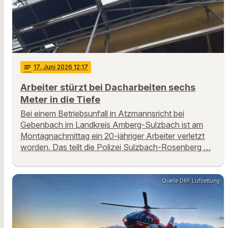
notes
17
. Juni 2026 12:17
Arbeiter stürzt bei Dacharbeiten sechs
Meter in die Tiefe
Bei einem Betriebsunfall in Atzmannsricht bei
Gebenbach im Landkreis Amberg-Sulzbach ist am
Montagnachmittag ein 20-jähriger Arbeiter verletzt
worden. Das teilt die Polizei Sulzbach-Rosenberg …
Quelle DRF Luftrettung