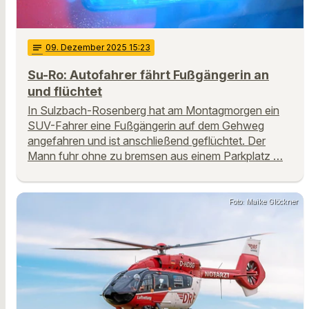
notes
09
. Dezember 2025 15:23
Su-Ro: Autofahrer fährt Fußgängerin an
und flüchtet
In Sulzbach-Rosenberg hat am Montagmorgen ein
SUV-Fahrer eine Fußgängerin auf dem Gehweg
angefahren und ist anschließend geflüchtet. Der
Mann fuhr ohne zu bremsen aus einem Parkplatz …
Foto: Maike Glöckner