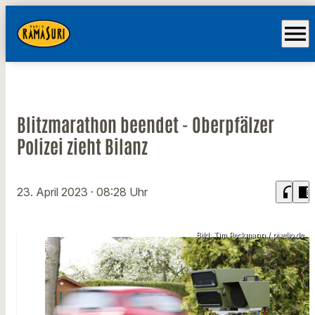
menu
Blitzmarathon beendet - Oberpfälzer
Polizei zieht Bilanz
headphones
chrome_reader_mode
23. April 2023
· 08:28 Uhr
Bild: Tim Reckmann / pixelio.de