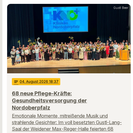
Gustl Beer
notes
04
. August 2026 18:37
68 neue Pflege-Kräfte:
Gesundheitsversorgung der
Nordoberpfalz
Emotionale Momente, mitreißende Musik und
strahlende Gesichter: Im voll besetzten Gustl-Lang-
Saal der Weidener Max-Reger-Halle feierten 68