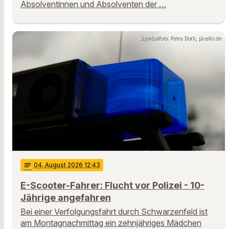
Absolventinnen und Absolventen der …
Symbolfoto: Petra Bork, pixelio.de
notes
04
. August 2026 12:43
E-Scooter-Fahrer: Flucht vor Polizei - 10-
Jährige angefahren
Bei einer Verfolgungsfahrt durch Schwarzenfeld ist
am Montagnachmittag ein zehnjähriges Mädchen