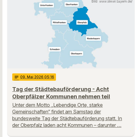
Bild: www.stmwi.bayern.de/
notes
09
. Mai 2026 05:16
Tag der Städtebauförderung - Acht
Oberpfälzer Kommunen nehmen teil
Unter dem Motto „Lebendige Orte, starke
Gemeinschaften“ findet am Samstag der
bundesweite Tag der Städtebauförderung statt. In
der Oberpfalz laden acht Kommunen – darunter …