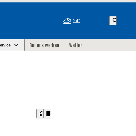
search
24°
Bei uns werben
Wetter
ervice
headphones
chrome_reader_mode