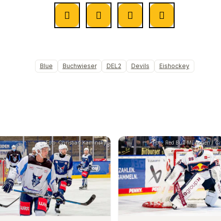
Blue
Buchwieser
DEL2
Devils
Eishockey
Foto: Christian Kaminsky
Foto: Red Bull München / C