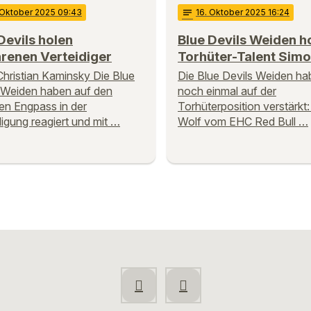
 Oktober 2025 09:43
notes
16
. Oktober 2025 16:24
Devils holen
Blue Devils Weiden h
renen Verteidiger
Torhüter-Talent Sim
Christian Kaminsky Die Blue
Die Blue Devils Weiden ha
 Weiden haben auf den
noch einmal auf der
len Engpass in der
Torhüterposition verstärkt
digung reagiert und mit …
Wolf vom EHC Red Bull …