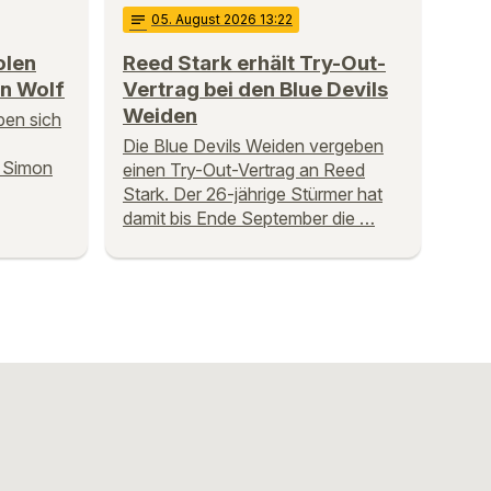
notes
05
. August 2026 13:22
olen
Reed Stark erhält Try-Out-
on Wolf
Vertrag bei den Blue Devils
Weiden
ben sich
Die Blue Devils Weiden vergeben
: Simon
einen Try-Out-Vertrag an Reed
Stark. Der 26-jährige Stürmer hat
damit bis Ende September die …