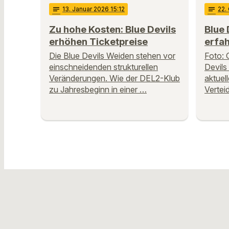
notes
13
. Januar 2026 15:12
notes
22
.
Zu hohe Kosten: Blue Devils
Blue 
erhöhen Ticketpreise
erfah
Die Blue Devils Weiden stehen vor
Foto: 
einschneidenden strukturellen
Devils
Veränderungen. Wie der DEL2-Klub
aktuel
zu Jahresbeginn in einer …
Vertei