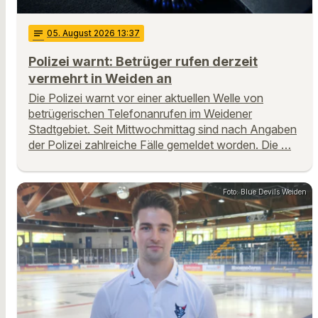
notes
05
. August 2026 13:37
Polizei warnt: Betrüger rufen derzeit
vermehrt in Weiden an
Die Polizei warnt vor einer aktuellen Welle von
betrügerischen Telefonanrufen im Weidener
Stadtgebiet. Seit Mittwochmittag sind nach Angaben
der Polizei zahlreiche Fälle gemeldet worden. Die …
Foto: Blue Devils Weiden