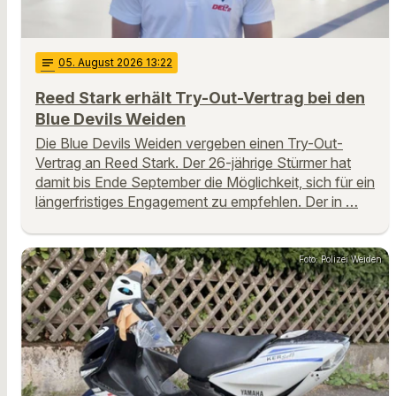
notes
05
. August 2026 13:22
Reed Stark erhält Try-Out-Vertrag bei den
Blue Devils Weiden
Die Blue Devils Weiden vergeben einen Try-Out-
Vertrag an Reed Stark. Der 26-jährige Stürmer hat
damit bis Ende September die Möglichkeit, sich für ein
längerfristiges Engagement zu empfehlen. Der in …
Foto: Polizei Weiden