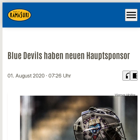
menu
Blue Devils haben neuen Hauptsponsor
headphones
chrome_reader_mode
01. August 2020
· 07:26 Uhr
Werner Moller