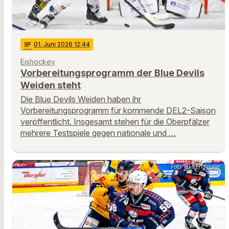
notes
01
. Juni 2026 12:44
Eishockey
Vorbereitungsprogramm der Blue Devils
Weiden steht
Die Blue Devils Weiden haben ihr
Vorbereitungsprogramm für kommende DEL2-Saison
veröffentlicht. Insgesamt stehen für die Oberpfälzer
mehrere Testspiele gegen nationale und …
Foto: Elke Englmaier