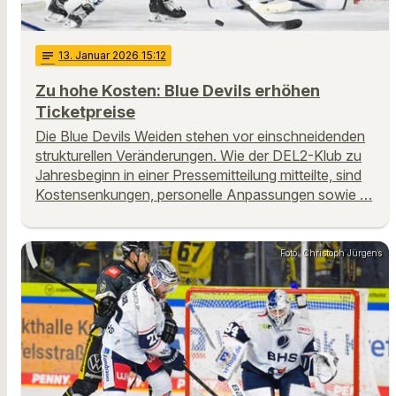
notes
13
. Januar 2026 15:12
Zu hohe Kosten: Blue Devils erhöhen
Ticketpreise
Die Blue Devils Weiden stehen vor einschneidenden
strukturellen Veränderungen. Wie der DEL2-Klub zu
Jahresbeginn in einer Pressemitteilung mitteilte, sind
Kostensenkungen, personelle Anpassungen sowie …
Foto: Christoph Jürgens