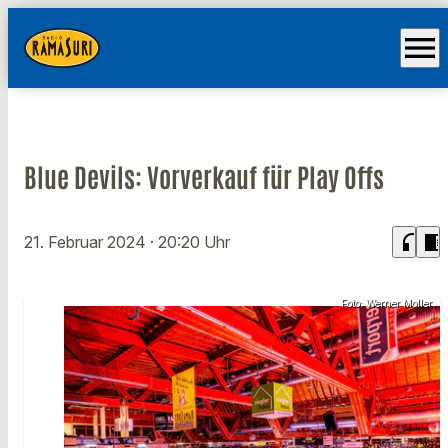
menu
Blue Devils: Vorverkauf für Play Offs
headphones
chrome_reader_mode
21. Februar 2024
· 20:20 Uhr
Foto: Werner Moller