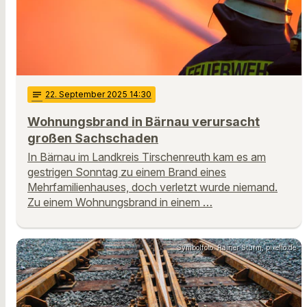
notes
22
. September 2025 14:30
Wohnungsbrand in Bärnau verursacht
großen Sachschaden
In Bärnau im Landkreis Tirschenreuth kam es am
gestrigen Sonntag zu einem Brand eines
Mehrfamilienhauses, doch verletzt wurde niemand.
Zu einem Wohnungsbrand in einem …
Symbolfoto: Rainer Sturm, pixelio.de