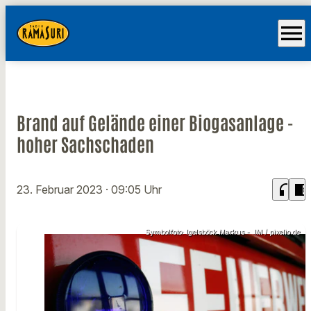
menu
Brand auf Gelände einer Biogasanlage -
hoher Sachschaden
headphones
chrome_reader_mode
23. Februar 2023
· 09:05 Uhr
Symbolfoto: Igelsböck Markus - .IM / pixelio.de