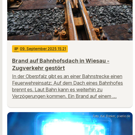
notes
09
. September 2025 15:21
Brand auf Bahnhofsdach in Wiesau -
Zugverkehr gestört
In der Oberpfalz gibt es an einer Bahnstrecke einen
Feuerwehreinsatz: Auf dem Dach eines Bahnhofes
brennt es. Laut Bahn kann es weiterhin zu
Verzögerungen kommen. Ein Brand auf einem …
Foto: Kai Breker, pixelio.de