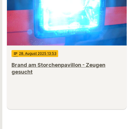
notes
28
. August 2025 13:53
Brand am Storchenpavillon - Zeugen
gesucht