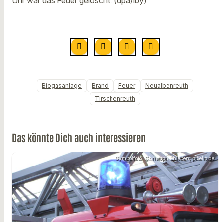
Uhr war das Feuer gelöscht. (dpa/lby)
Biogasanlage
Brand
Feuer
Neualbenreuth
Tirschenreuth
Das könnte Dich auch interessieren
Symbolfoto: Christoph Ehleben, pixelio.de