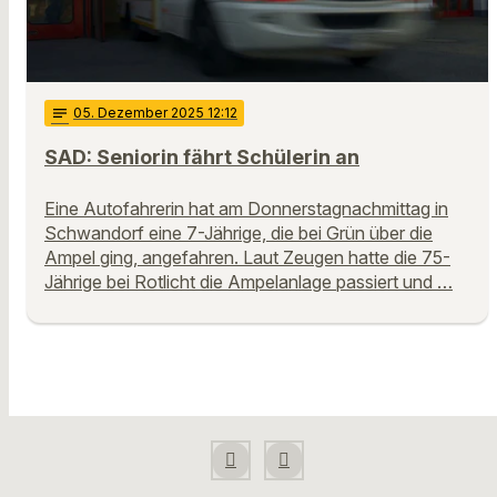
notes
05
. Dezember 2025 12:12
SAD: Seniorin fährt Schülerin an
Eine Autofahrerin hat am Donnerstagnachmittag in
Schwandorf eine 7-Jährige, die bei Grün über die
Ampel ging, angefahren. Laut Zeugen hatte die 75-
Jährige bei Rotlicht die Ampelanlage passiert und …