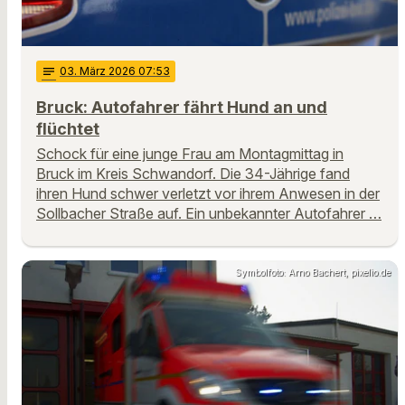
notes
03
. März 2026 07:53
Bruck: Autofahrer fährt Hund an und
flüchtet
Schock für eine junge Frau am Montagmittag in
Bruck im Kreis Schwandorf. Die 34-Jährige fand
ihren Hund schwer verletzt vor ihrem Anwesen in der
Sollbacher Straße auf. Ein unbekannter Autofahrer …
Symbolfoto: Arno Bachert, pixelio.de