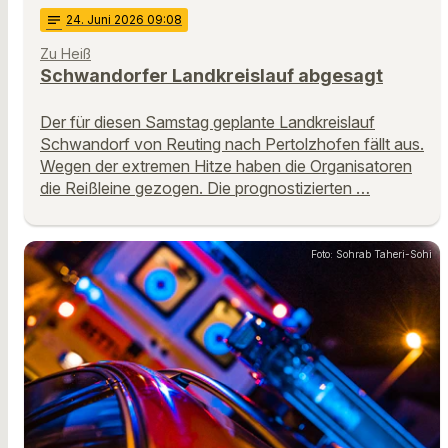
notes
24
. Juni 2026 09:08
Zu Heiß
Schwandorfer Landkreislauf abgesagt
Der für diesen Samstag geplante Landkreislauf
Schwandorf von Reuting nach Pertolzhofen fällt aus.
Wegen der extremen Hitze haben die Organisatoren
die Reißleine gezogen. Die prognostizierten …
Foto: Sohrab Taheri-Sohi