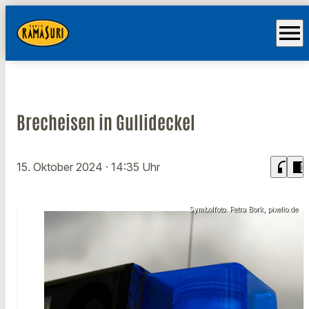
menu
Brecheisen in Gullideckel
headphones
chrome_reader_mode
15. Oktober 2024
· 14:35 Uhr
Symbolfoto: Petra Bork, pixelio.de