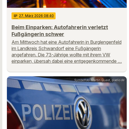
notes
27
. März 2026 08:40
Beim Einparken: Autofahrerin verletzt
Fußgängerin schwer
Am Mittwoch hat eine Autofahrerin in Burglengenfeld
im Landkreis Schwandorf eine Fußgängerin
angefahren. Die 73-Jährige wollte mit ihrem VW
einparken, übersah dabei eine entgegenkommende …
Symbolfoto: Martin Quast, pixelio.de