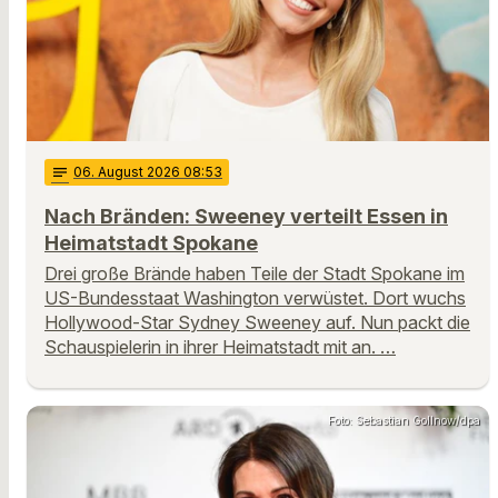
notes
06
. August 2026 08:53
Nach Bränden: Sweeney verteilt Essen in
Heimatstadt Spokane
Drei große Brände haben Teile der Stadt Spokane im
US-Bundesstaat Washington verwüstet. Dort wuchs
Hollywood-Star Sydney Sweeney auf. Nun packt die
Schauspielerin in ihrer Heimatstadt mit an. …
Foto: Sebastian Gollnow/dpa