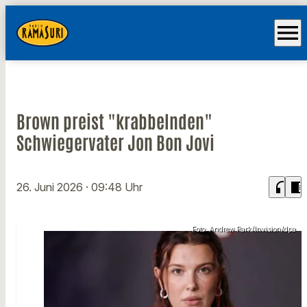
menu
Brown preist "krabbelnden"
Schwiegervater Jon Bon Jovi
headphones
chrome_reader_mode
26. Juni 2026
· 09:48 Uhr
Foto: Andrew Park/Invision/dpa