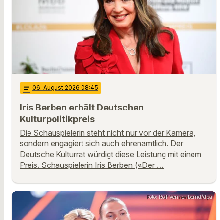
notes
06
. August 2026 08:45
Iris Berben erhält Deutschen
Kulturpolitikpreis
Die Schauspielerin steht nicht nur vor der Kamera,
sondern engagiert sich auch ehrenamtlich. Der
Deutsche Kulturrat würdigt diese Leistung mit einem
Preis. Schauspielerin Iris Berben («Der …
Foto: Rolf Vennenbernd/dpa