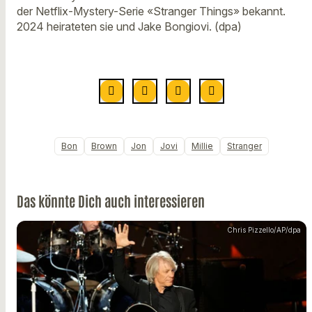
der Netflix-Mystery-Serie «Stranger Things» bekannt.
2024 heirateten sie und Jake Bongiovi. (dpa)
Bon
Brown
Jon
Jovi
Millie
Stranger
Das könnte Dich auch interessieren
Chris Pizzello/AP/dpa