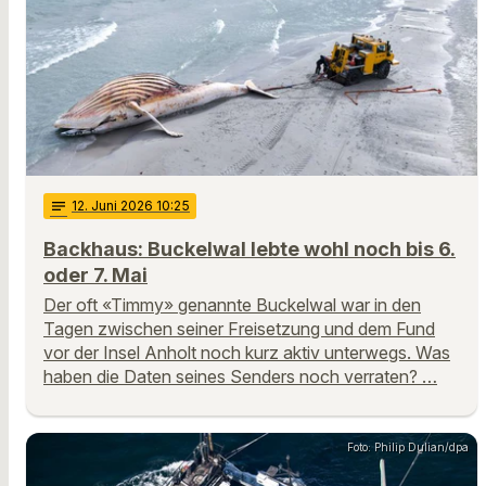
notes
12
. Juni 2026 10:25
Backhaus: Buckelwal lebte wohl noch bis 6.
oder 7. Mai
Der oft «Timmy» genannte Buckelwal war in den
Tagen zwischen seiner Freisetzung und dem Fund
vor der Insel Anholt noch kurz aktiv unterwegs. Was
haben die Daten seines Senders noch verraten? …
Foto: Philip Dulian/dpa