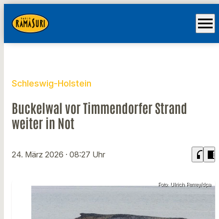
menu
Schleswig-Holstein
Buckelwal vor Timmendorfer Strand
weiter in Not
headphones
chrome_reader_mode
24. März 2026
· 08:27 Uhr
Foto: Ulrich Perrey/dpa