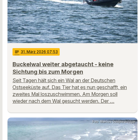
notes
31
. März 2026 07:53
Buckelwal weiter abgetaucht - keine
Sichtung bis zum Morgen
Seit Tagen hält sich ein Wal an der Deutschen
Ostseeküste auf. Das Tier hat es nun geschafft, ein
zweites Mal loszuschwimmen. Am Morgen soll
wieder nach dem Wal gesucht werden. Der …
Foto: Marcus Golejewski/dpa