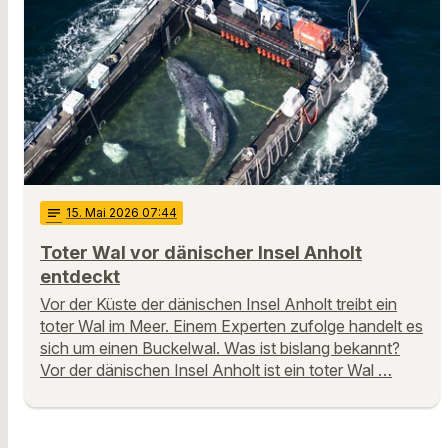
notes
15
. Mai 2026 07:44
Toter Wal vor dänischer Insel Anholt
entdeckt
Vor der Küste der dänischen Insel Anholt treibt ein
toter Wal im Meer. Einem Experten zufolge handelt es
sich um einen Buckelwal. Was ist bislang bekannt?
Vor der dänischen Insel Anholt ist ein toter Wal …