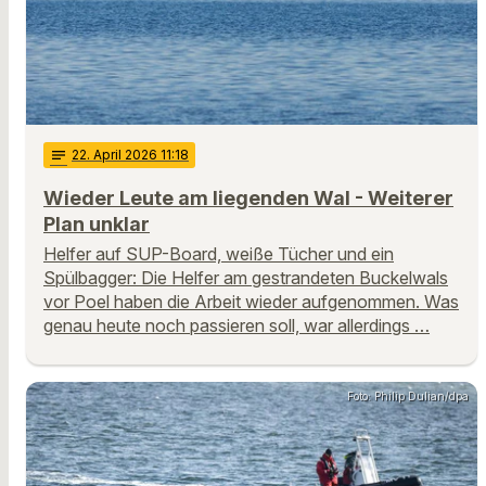
notes
22
. April 2026 11:18
Wieder Leute am liegenden Wal - Weiterer
Plan unklar
Helfer auf SUP-Board, weiße Tücher und ein
Spülbagger: Die Helfer am gestrandeten Buckelwals
vor Poel haben die Arbeit wieder aufgenommen. Was
genau heute noch passieren soll, war allerdings …
Foto: Philip Dulian/dpa