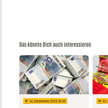
Das könnte Dich auch interessieren
Symbolfoto: dpa
notes
22
. Dezember 2025 10:45
notes
22
.