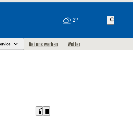
search
21°
Bei uns werben
Wetter
ervice
headphones
chrome_reader_mode