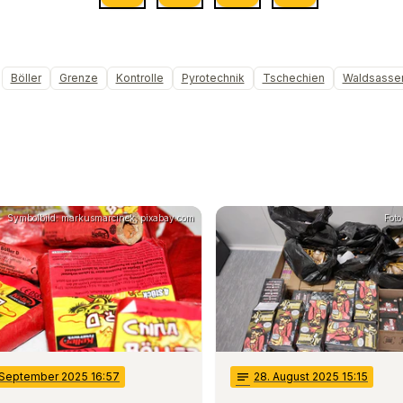
Böller
Grenze
Kontrolle
Pyrotechnik
Tschechien
Waldsasse
Symbolbild: markusmarcinek, pixabay.com
Foto
 September 2025 16:57
notes
28
. August 2025 15:15