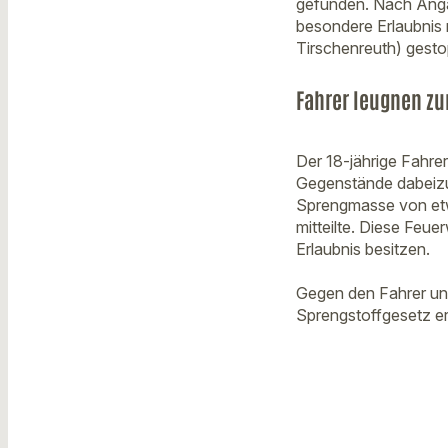
gefunden. Nach Angab
besondere Erlaubnis n
Tirschenreuth) gesto
Fahrer leugnen z
Der 18-jährige Fahre
Gegenstände dabeizu
Sprengmasse von etw
mitteilte. Diese Feu
Erlaubnis besitzen.
Gegen den Fahrer und
Sprengstoffgesetz erm