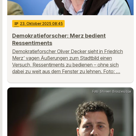
notes
23
. Oktober 2025 08:45
Demokratieforscher: Merz bedient
Ressentiments
Demokratieforscher Oliver Decker sieht in Friedrich
Merz‘ vagen Äußerungen zum Stadtbild einen
Versuch, Ressentiments zu bedienen – ohne sich
dabei zu weit aus dem Fenster zu lehnen. Foto: …
Foto: Shireen Broszies/dpa