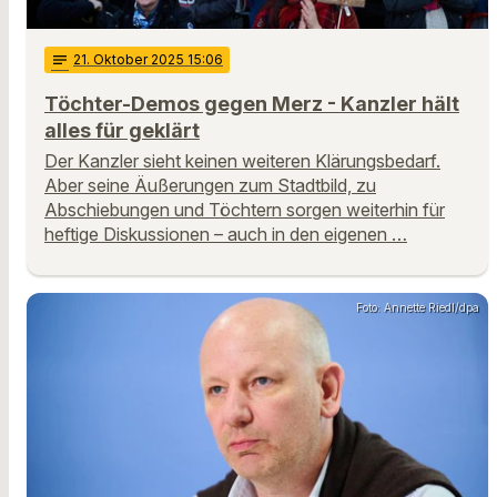
notes
21
. Oktober 2025 15:06
Töchter-Demos gegen Merz - Kanzler hält
alles für geklärt
Der Kanzler sieht keinen weiteren Klärungsbedarf.
Aber seine Äußerungen zum Stadtbild, zu
Abschiebungen und Töchtern sorgen weiterhin für
heftige Diskussionen – auch in den eigenen …
Foto: Annette Riedl/dpa