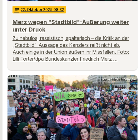
notes
22
. Oktober 2025 08:32
Merz wegen "Stadtbild"-Äußerung weiter
unter Druck
Zu nebulös, rassistisch, spalterisch – die Kritik an der
„Stadtbild“-Aussage des Kanzlers reißt nicht ab.
Auch einige in der Union äußern ihr Missfallen. Foto:
Lilli Förter/dpa Bundeskanzler Friedrich Merz …
Foto: Annette Riedl/dpa