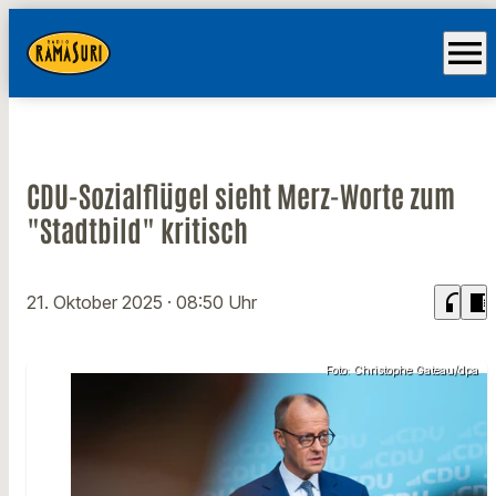
menu
CDU-Sozialflügel sieht Merz-Worte zum
"Stadtbild" kritisch
headphones
chrome_reader_mode
21. Oktober 2025
· 08:50 Uhr
Foto: Christophe Gateau/dpa