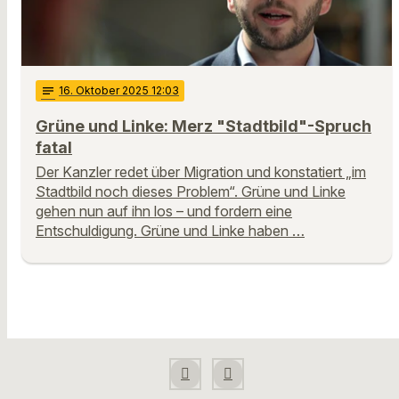
notes
16
. Oktober 2025 12:03
Grüne und Linke: Merz "Stadtbild"-Spruch
fatal
Der Kanzler redet über Migration und konstatiert „im
Stadtbild noch dieses Problem“. Grüne und Linke
gehen nun auf ihn los – und fordern eine
Entschuldigung. Grüne und Linke haben …