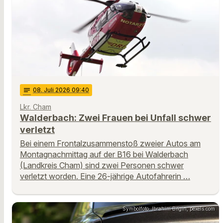
notes
08
. Juli 2026 09:40
Lkr. Cham
Walderbach: Zwei Frauen bei Unfall schwer
verletzt
Bei einem Frontalzusammenstoß zweier Autos am
Montagnachmittag auf der B16 bei Walderbach
(Landkreis Cham) sind zwei Personen schwer
verletzt worden. Eine 26-jährige Autofahrerin …
Symbolfoto: Ibrahim Bilgin, pexels.com