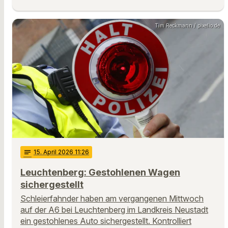
Tim Reckmann / pixelio.de
notes
15
. April 2026 11:26
Leuchtenberg: Gestohlenen Wagen
sichergestellt
Schleierfahnder haben am vergangenen Mittwoch
auf der A6 bei Leuchtenberg im Landkreis Neustadt
ein gestohlenes Auto sichergestellt. Kontrolliert