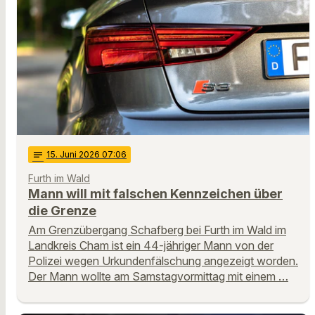
notes
15
. Juni 2026 07:06
Furth im Wald
Mann will mit falschen Kennzeichen über
die Grenze
Am Grenzübergang Schafberg bei Furth im Wald im
Landkreis Cham ist ein 44-jähriger Mann von der
Polizei wegen Urkundenfälschung angezeigt worden.
Der Mann wollte am Samstagvormittag mit einem …