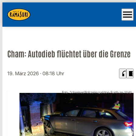
menu
Cham: Autodieb flüchtet über die Grenze
headphones
chrome_reader_mode
19. März 2026
· 08:18 Uhr
Foto: Schreiner/Polizeiinspektion Furth im Wald