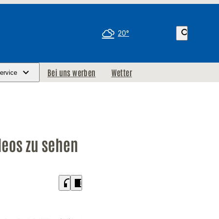
search
20°
Bei uns werben
Wetter
ervice
eos zu sehen
headphones
chrome_reader_mode