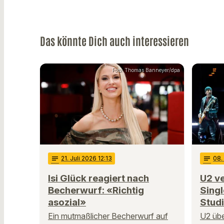
Das könnte Dich auch interessieren
Foto: Thomas Banneyer/dpa
notes
21
. Juli 2026 12:13
notes
08
.
Isi Glück reagiert nach
U2 ve
Becherwurf: «Richtig
Sing
asozial»
Stud
Ein mutmaßlicher Becherwurf auf
U2 übe