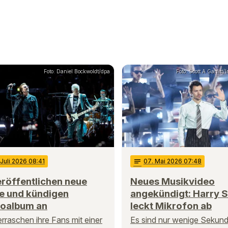
Foto: Daniel Bockwoldt/dpa
Foto: Scott A Garfitt
 Juli 2026 08:41
notes
07
. Mai 2026 07:48
röffentlichen neue
Neues Musikvideo
le und kündigen
angekündigt: Harry S
ioalbum an
leckt Mikrofon ab
rraschen ihre Fans mit einer
Es sind nur wenige Sekund