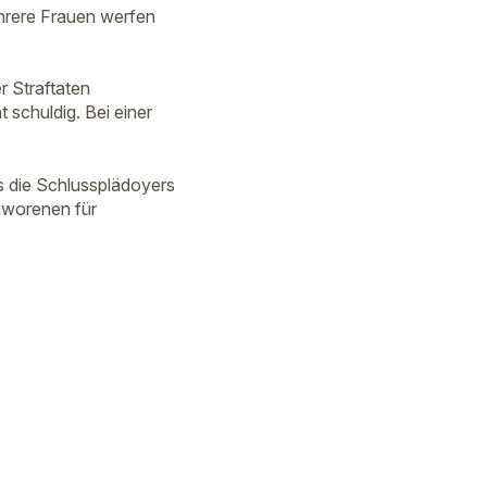
ehrere Frauen werfen
r Straftaten
 schuldig. Bei einer
s die Schlussplädoyers
hworenen für