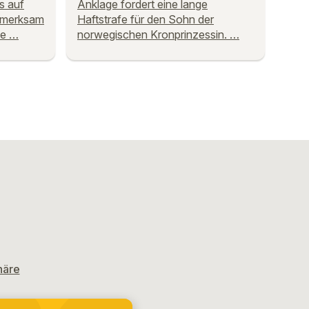
s auf
Anklage fordert eine lange
fmerksam
Haftstrafe für den Sohn der
ie …
norwegischen Kronprinzessin. …
häre