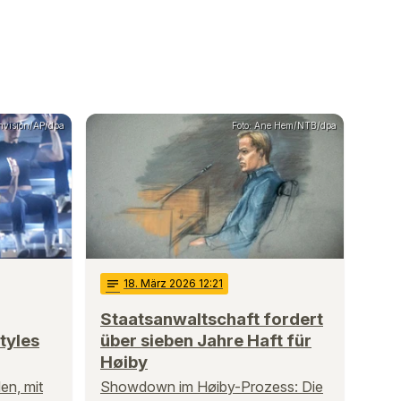
/Invision/AP/dpa
Foto: Ane Hem/NTB/dpa
notes
18
. März 2026 12:21
Staatsanwaltschaft fordert
tyles
über sieben Jahre Haft für
Høiby
en, mit
Showdown im Høiby-Prozess: Die