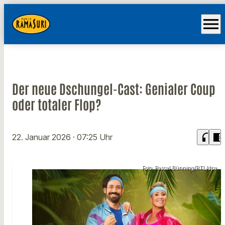
menu
Der neue Dschungel-Cast: Genialer Coup
oder totaler Flop?
headphones
chrome_reader_mode
22. Januar 2026
· 07:25 Uhr
Foto: Pascal Bünning/RTL/dpa