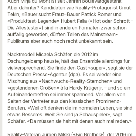
Auch Mirja du Mont ist seit Jahren boulevardgestählt.
Aber dahinter? Kandidaten wie Reality-Protagonist Umut
Tekin, «Bauer sucht Frau»-Bauer Patrick Romer und
«Produkttest-Legende» Hubert Fella («Hot oder Schrott –
Die Allestester») sind in anderen Formaten zwar schon
auffällig geworden, dürften Teilen des Mainstream-
Publikums aber auch noch recht unbekannt sein.
Nacktmodell Micaela Schäfer, die 2012 im
Dschungelcamp hauste, hält das Ensemble allerdings für
vielversprechend. Sie finde den Cast «super», sagt sie der
Deutschen Presse-Agentur (dpa). Es sei wieder eine
Mischung aus «Nachwuchs-Reality-Sternchen» und
«gestandenen Größen» à la Hardy Krüger jr. – und so ein
Aufeinandertreffen sei immer spannend. Vor allem von
Seiten der Vertreter aus den klassischen Prominenz-
Berufen. «Weil oft denken die im normalen Leben, sie sind
etwas Besseres. Weil: Sie sind ja Schauspieler», sagt
Schäfer. «Da müssen sie halt mit denen auch mal reden.»
Reality-Veteran Jürgen Milski («Big Brother»), der 2016 im