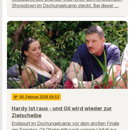
Showdown im Dschungelcamp steckt. Bei dieser …
Foto: RTL/dpa
notes
06
. Februar 2026 09:53
Hardy ist raus - und Gil wird wieder zur
Zielscheibe
Endspurt im Dschungelcamp vor dem großen Finale
am Sonntag. Gil Ofarim tritt nach seinem Unfall zur