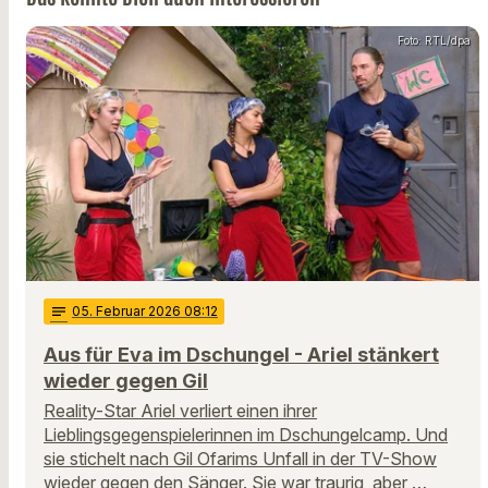
Foto: RTL/dpa
notes
05
. Februar 2026 08:12
Aus für Eva im Dschungel - Ariel stänkert
wieder gegen Gil
Reality-Star Ariel verliert einen ihrer
Lieblingsgegenspielerinnen im Dschungelcamp. Und
sie stichelt nach Gil Ofarims Unfall in der TV-Show
wieder gegen den Sänger. Sie war traurig, aber …