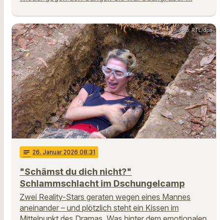
Foto: RTL/dpa
notes
26
. Januar 2026 08:31
"Schämst du dich nicht?"
Schlammschlacht im Dschungelcamp
Zwei Reality-Stars geraten wegen eines Mannes
aneinander – und plötzlich steht ein Kissen im
Mittelpunkt des Dramas. Was hinter dem emotionalen