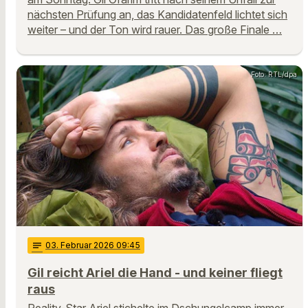
nächsten Prüfung an, das Kandidatenfeld lichtet sich
weiter – und der Ton wird rauer. Das große Finale …
Foto: RTL/dpa
notes
03
. Februar 2026 09:45
Gil reicht Ariel die Hand - und keiner fliegt
raus