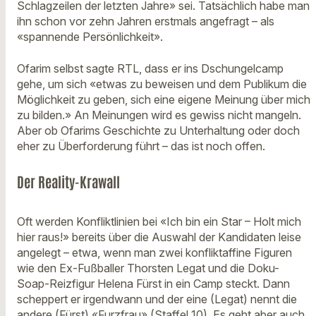
Schlagzeilen der letzten Jahre» sei. Tatsächlich habe man
ihn schon vor zehn Jahren erstmals angefragt – als
«spannende Persönlichkeit».
Ofarim selbst sagte RTL, dass er ins Dschungelcamp
gehe, um sich «etwas zu beweisen und dem Publikum die
Möglichkeit zu geben, sich eine eigene Meinung über mich
zu bilden.» An Meinungen wird es gewiss nicht mangeln.
Aber ob Ofarims Geschichte zu Unterhaltung oder doch
eher zu Überforderung führt – das ist noch offen.
Der Reality-Krawall
Oft werden Konfliktlinien bei «Ich bin ein Star – Holt mich
hier raus!» bereits über die Auswahl der Kandidaten leise
angelegt – etwa, wenn man zwei konfliktaffine Figuren
wie den Ex-Fußballer Thorsten Legat und die Doku-
Soap-Reizfigur Helena Fürst in ein Camp steckt. Dann
scheppert er irgendwann und der eine (Legat) nennt die
andere (Fürst) «Furzfrau» (Staffel 10). Es geht aber auch