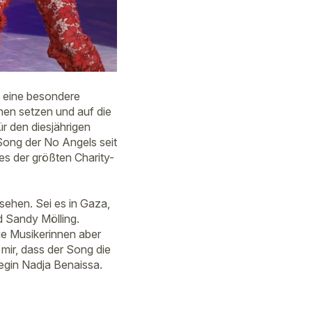
t eine besondere
chen setzen und auf die
r den diesjährigen
Song der No Angels seit
es der größten Charity-
rsehen. Sei es in Gaza,
d Sandy Mölling.
die Musikerinnen aber
mir, dass der Song die
legin Nadja Benaissa.