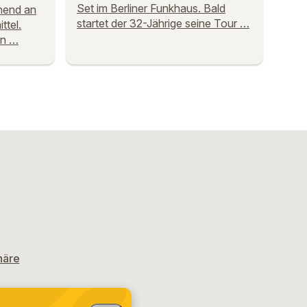
Set im Berliner Funkhaus. Bald
hend an
startet der 32-Jährige seine Tour …
ttel.
on …
häre