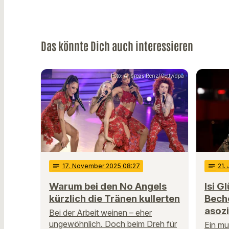
Das könnte Dich auch interessieren
Foto: Andreas Renz/Getty/dpa
notes
17
. November 2025 08:27
notes
21
.
Warum bei den No Angels
Isi G
kürzlich die Tränen kullerten
Beche
asozi
Bei der Arbeit weinen – eher
ungewöhnlich. Doch beim Dreh für
Ein mu