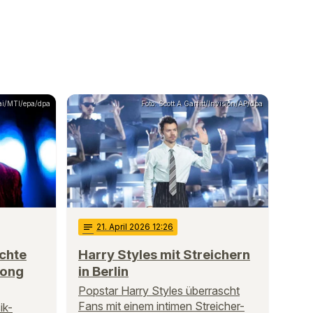
ai/MTI/epa/dpa
Foto: Scott A Garfitt/Invision/AP/dpa
notes
21
. April 2026 12:26
ichte
Harry Styles mit Streichern
Song
in Berlin
Popstar Harry Styles überrascht
Fans mit einem intimen Streicher-
ik-