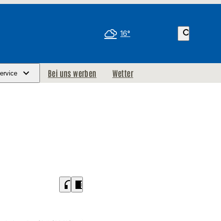
search
16°
Bei uns werben
Wetter
ervice
headphones
chrome_reader_mode