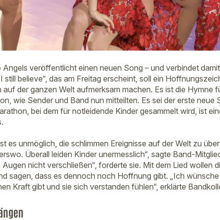
Angels veröffentlicht einen neuen Song – und verbindet dami
I still believe“, das am Freitag erscheint, soll ein Hoffnungszei
n auf der ganzen Welt aufmerksam machen. Es ist die Hymne fü
 wie Sender und Band nun mitteilten. Es sei der erste neue 
athon, bei dem für notleidende Kinder gesammelt wird, ist ein
.
 ist es unmöglich, die schlimmen Ereignisse auf der Welt zu übe
erswo. Überall leiden Kinder unermesslich“, sagte Band-Mitglie
 Augen nicht verschließen“, forderte sie. Mit dem Lied wollen 
nd sagen, dass es dennoch noch Hoffnung gibt. „Ich wünsche 
en Kraft gibt und sie sich verstanden fühlen“, erklärte Bandkol
fängen