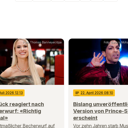
Foto: Thomas Banneyer/dpa
Foto: Balazs Moh
 Juli 2026 12:13
notes
22
. April 2026 08:10
lück reagiert nach
Bislang unveröffentl
rwurf: «Richtig
Version von Prince-
al»
erscheint
tmaßlicher Becherwurf auf
Vor zehn Jahren starb Mus