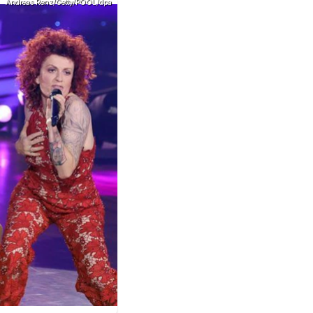
Andreas Renz/Getty/POOL/dpa