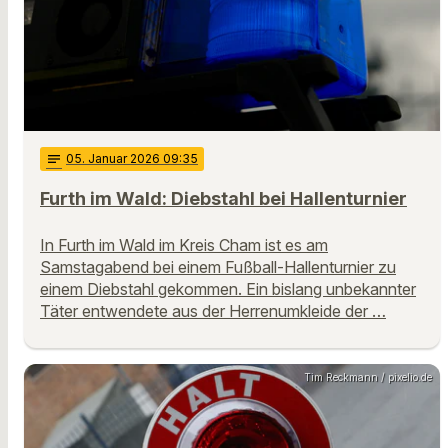
notes
05
. Januar 2026 09:35
Furth im Wald: Diebstahl bei Hallenturnier
In Furth im Wald im Kreis Cham ist es am
Samstagabend bei einem Fußball-Hallenturnier zu
einem Diebstahl gekommen. Ein bislang unbekannter
Täter entwendete aus der Herrenumkleide der …
Tim Reckmann / pixelio.de