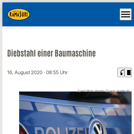
menu
Diebstahl einer Baumaschine
headphones
chrome_reader_mode
16. August 2020
· 08:55 Uhr
Symbolfoto: Martin Quast, pixelio.de