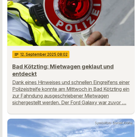
notes
12
. September 2025 08:02
Bad Kötzting: Mietwagen geklaut und
entdeckt
Dank eines Hinweises und schnellen Eingreifens einer
Polizeistreife konnte am Mittwoch in Bad Kötzting ein
zur Fahndung ausgeschriebener Mietwagen
sichergestellt werden. Der Ford Galaxy war zuvor …
Symbolfoto: Daniel Kroha