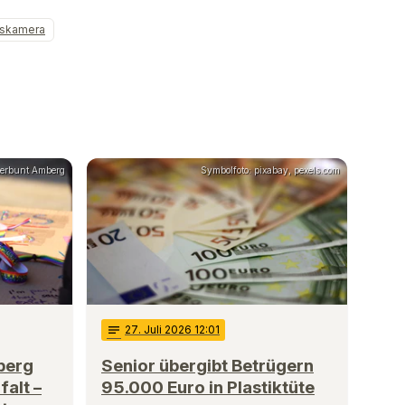
skamera
erbunt Amberg
Symbolfoto: pixabay, pexels.com
notes
27
. Juli 2026 12:01
berg
Senior übergibt Betrügern
falt –
95.000 Euro in Plastiktüte