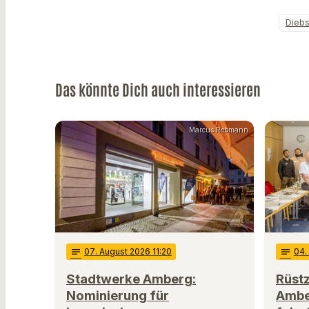
Diebs
Das könnte Dich auch interessieren
Marcus Rebmann
notes
07
. August 2026 11:20
notes
04
.
Stadtwerke Amberg:
Rüstz
Nominierung für
Ambe