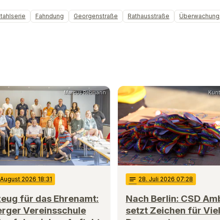
tahlserie
Fahndung
Georgenstraße
Rathausstraße
Überwachung
Marcus Rebmann
Kunt
 August 2026 18:31
notes
28
. Juli 2026 07:28
eug für das Ehrenamt:
Nach Berlin: CSD Am
rger Vereinsschule
setzt Zeichen für Viel