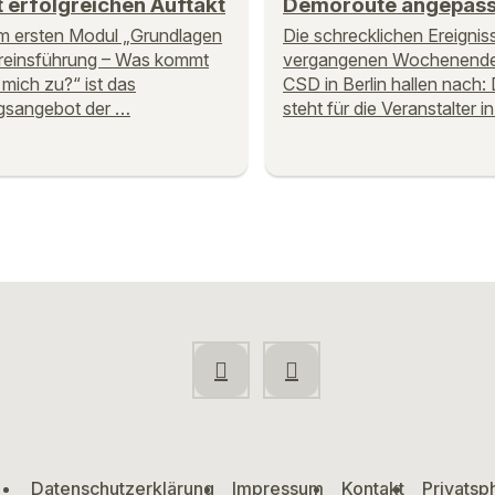
t erfolgreichen Auftakt
Demoroute angepass
m ersten Modul „Grundlagen
Die schrecklichen Ereigni
reinsführung – Was kommt
vergangenen Wochenende
 mich zu?“ ist das
CSD in Berlin hallen nach
gsangebot der …
steht für die Veranstalter i
Datenschutzerklärung
Impressum
Kontakt
Privatsp