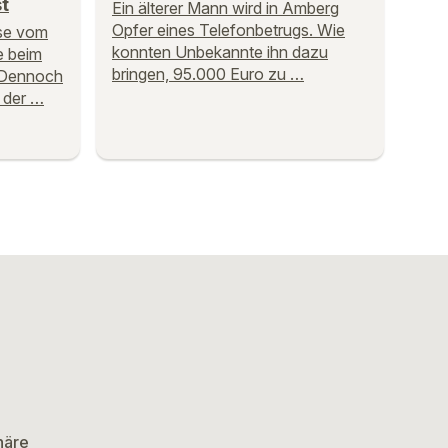
t
Ein älterer Mann wird in Amberg
Opfer eines Telefonbetrugs. Wie
sse vom
konnten Unbekannte ihn dazu
 beim
bringen, 95.000 Euro zu …
: Dennoch
n der …
häre