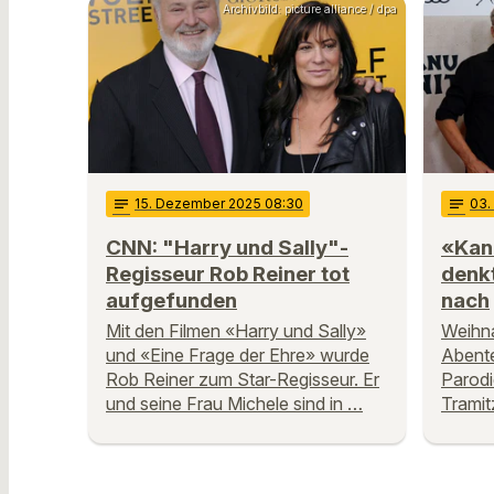
Archivbild: picture alliance / dpa
notes
15
. Dezember 2025 08:30
notes
03
CNN: "Harry und Sally"-
«Kan
Regisseur Rob Reiner tot
denkt
aufgefunden
nach
Mit den Filmen «Harry und Sally»
Weihna
und «Eine Frage der Ehre» wurde
Abente
Rob Reiner zum Star-Regisseur. Er
Parodi
und seine Frau Michele sind in …
Tramit