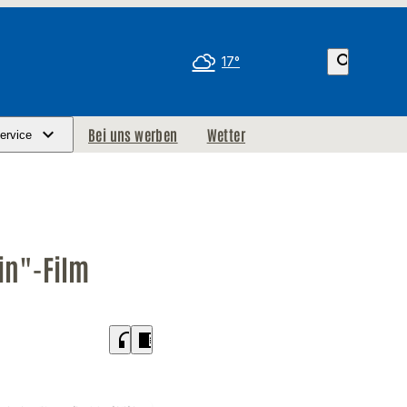
search
17°
Bei uns werben
Wetter
ervice
in"-Film
headphones
chrome_reader_mode