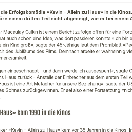
die Erfolgskomödie «Kevin – Allein zu Haus» in die Kinos
e einem dritten Teil nicht abgeneigt, wie er bei einem A
r Macaulay Culkin ist einem Bericht zufolge offen für eine For
hat auch schon eine Idee, was dort passieren könnte «Ich bin
 ein Kind groß», sagte der 45-Jährige laut dem Promiblatt «Peo
slich des Jubiläums des Films. Demnach arbeite er wahnsinnig v
fmerksamkeit.
en eingeschnappt – und dann werde ich ausgesperrt», sagte Cu
ins Haus zurück – Anstelle der Einbrecher aus dem ersten Teil 
Haus ist eine Art Metapher für unsere Beziehung», sagte der U
s Sohnes zurückgewinnen. Er sei also einer Fortsetzung «nic
.
u Haus» kam 1990 in die Kinos
er «Kevin – Allein zu Haus» kam vor 35 Jahren in die Kinos. In