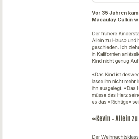
Vor 35 Jahren kam 
Macaulay Culkin wär
Der frühere Kindersta
Allein zu Haus» und 
geschieden. Ich ziehe
in Kalifornien anläs
Kind nicht genug Au
«Das Kind ist desweg
lasse ihn nicht mehr 
ihn ausgelegt. «Das 
müsse das Herz seine
es das «Richtige» sei
«Kevin – Allein z
Der Weihnachtsklassik