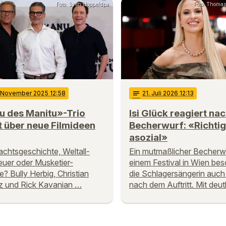
Foto: Sven Hoppe/dpa
Foto: Thoma
. November 2025 12:58
notes
21
. Juli 2026 12:13
u des Manitu»-Trio
Isi Glück reagiert na
 über neue Filmideen
Becherwurf: «Richtig
asozial»
chtsgeschichte, Weltall-
Ein mutmaßlicher Becherw
uer oder Musketier-
einem Festival in Wien bes
e? Bully Herbig, Christian
die Schlagersängerin auc
z und Rick Kavanian …
nach dem Auftritt. Mit deu