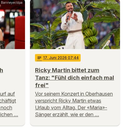
s Banneyer/dpa
Foto: Matt Slocum/AP/dpa
notes
17
. Juni 2026 07:44
ch
Ricky Martin bittet zum
Tanz: "Fühl dich einfach mal
frei"
urf auf
Vor seinem Konzert in Oberhausen
chäftigt
verspricht Ricky Martin etwas
h noch
Urlaub vom Alltag. Der «Maria»-
tlichen …
Sänger erzählt, wie er den …