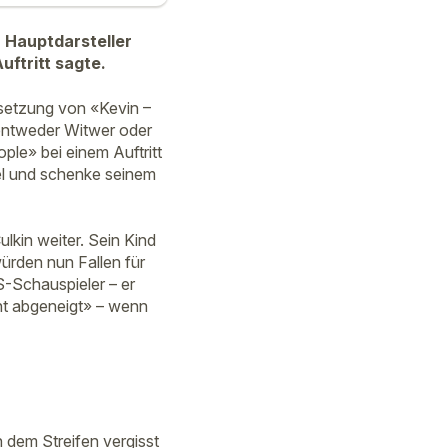
. Hauptdarsteller
uftritt sagte.
tsetzung von «Kevin –
 entweder Witwer oder
ple» bei einem Auftritt
iel und schenke seinem
lkin weiter. Sein Kind
würden nun Fallen für
S-Schauspieler – er
ht abgeneigt» – wenn
 dem Streifen vergisst