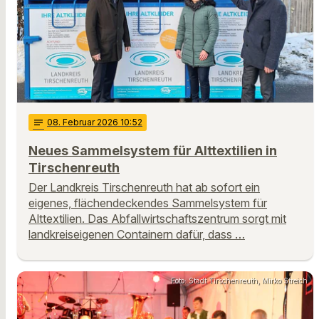
notes
08
. Februar 2026 10:52
Neues Sammelsystem für Alttextilien in
Tirschenreuth
Der Landkreis Tirschenreuth hat ab sofort ein
eigenes, flächendeckendes Sammelsystem für
Alttextilien. Das Abfallwirtschaftszentrum sorgt mit
landkreiseigenen Containern dafür, dass …
Foto: Stadt Tirschenreuth, Mirko Streich