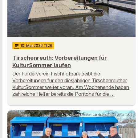
notes
10
. Mai 2026 11:26
Tirschenreuth: Vorbereitungen für
KulturSommer laufen
Der Förderverein Fischhofpark treibt die
Vorbereitungen für den diesjährigen Tirschenreuther
KulturSommer weiter voran. Am Wochenende haben
zahlreiche Helfer bereits die Pontons für die …
Foto: Fabian Polster, Landratsamt Tirschenreuth