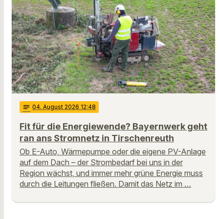
notes
04
. August 2026 12:48
Fit für die Energiewende? Bayernwerk geht
ran ans Stromnetz in Tirschenreuth
Ob E-Auto, Wärmepumpe oder die eigene PV-Anlage
auf dem Dach – der Strombedarf bei uns in der
Region wächst, und immer mehr grüne Energie muss
durch die Leitungen fließen. Damit das Netz im …