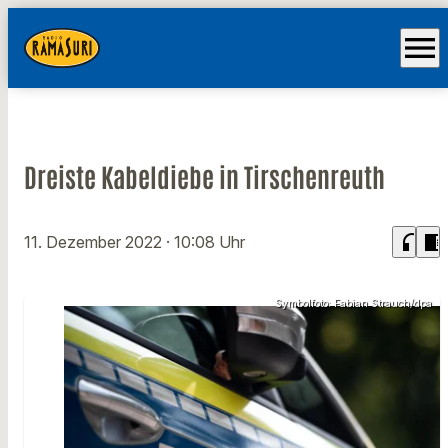
menu
Dreiste Kabeldiebe in Tirschenreuth
headphones
chrome_reader_mode
11. Dezember 2022
· 10:08 Uhr
Symbolfoto: Fabian Strauch/dpa