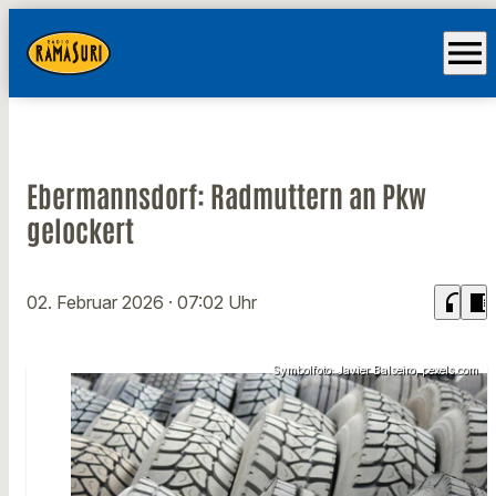
menu
Ebermannsdorf: Radmuttern an Pkw
gelockert
headphones
chrome_reader_mode
02. Februar 2026
· 07:02 Uhr
Symbolfoto: Javier Balseiro, pexels.com