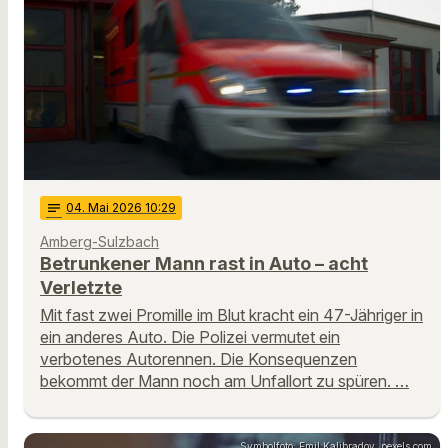
notes
04
. Mai 2026 10:29
Amberg-Sulzbach
Betrunkener Mann rast in Auto – acht
Verletzte
Mit fast zwei Promille im Blut kracht ein 47-Jähriger in
ein anderes Auto. Die Polizei vermutet ein
verbotenes Autorennen. Die Konsequenzen
bekommt der Mann noch am Unfallort zu spüren. …
Symbolfoto: Emil Kalibradov, pexels.com