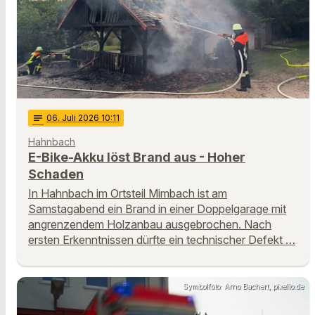
notes
06
. Juli 2026 10:11
Hahnbach
E-Bike-Akku löst Brand aus - Hoher
Schaden
In Hahnbach im Ortsteil Mimbach ist am
Samstagabend ein Brand in einer Doppelgarage mit
angrenzendem Holzanbau ausgebrochen. Nach
ersten Erkenntnissen dürfte ein technischer Defekt …
Symbolfoto: Arno Bachert, pixelio.de