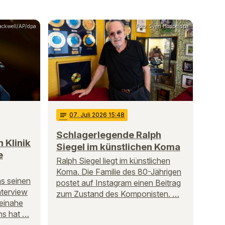
lackwell/AP/dpa
Foto: Sven Hoppe/dpa
notes
07
. Juli 2026 15:48
Schlagerlegende Ralph
n Klinik
Siegel im künstlichen Koma
e
Ralph Siegel liegt im künstlichen
Koma. Die Familie des 80-Jährigen
ns seinen
postet auf Instagram einen Beitrag
nterview
zum Zustand des Komponisten. …
beinahe
ins hat …