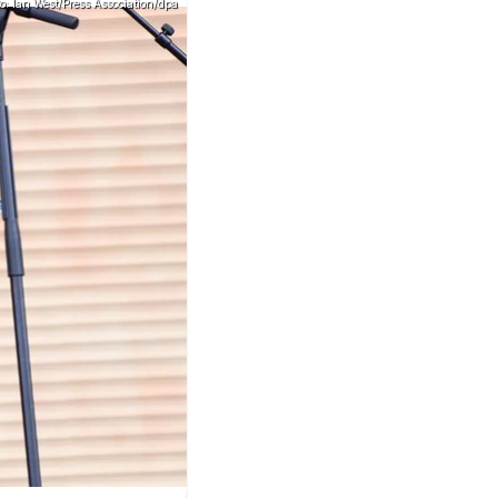
to: Ian West/Press Association/dpa