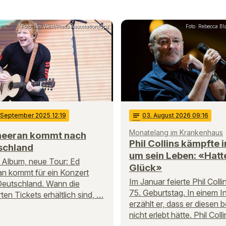
Foto: Ian West/Press Association/dpa
Foto: Rebecca B
. September 2025 12:19
notes
03
. August 2026 09:16
Monatelang im Krankenhaus
heeran kommt nach
Phil Collins kämpfte i
schland
um sein Leben: «Hatt
Album, neue Tour: Ed
Glück»
n kommt für ein Konzert
Im Januar feierte Phil Colli
eutschland. Wann die
75. Geburtstag. In einem I
ten Tickets erhältlich sind, …
erzählt er, dass er diesen 
nicht erlebt hätte. Phil Coll