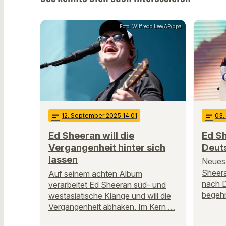
Foto: Wilfredo Lee/AP/dpa
notes
12
. September 2025 14:01
notes
03
Ed Sheeran will die
Ed S
Vergangenheit hinter sich
Deut
lassen
Neues 
Sheera
Auf seinem achten Album
nach D
verarbeitet Ed Sheeran süd- und
begehr
westasiatische Klänge und will die
Vergangenheit abhaken. Im Kern …