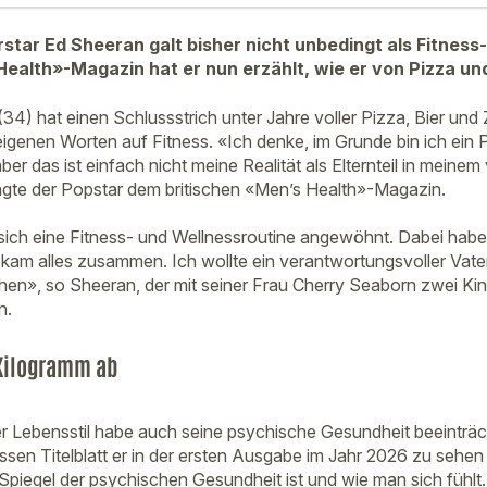
rstar Ed Sheeran galt bisher nicht unbedingt als Fitness
Health»-Magazin hat er nun erzählt, wie er von Pizza u
34) hat einen Schlussstrich unter Jahre voller Pizza, Bier und
eigenen Worten auf Fitness. «Ich denke, im Grunde bin ich ein 
er das ist einfach nicht meine Realität als Elternteil in meinem 
gte der Popstar dem britischen «Men’s Health»-Magazin.
sich eine Fitness- und Wellnessroutine angewöhnt. Dabei habe 
 kam alles zusammen. Ich wollte ein verantwortungsvoller Vater
hen», so Sheeran, der mit seiner Frau Cherry Seaborn zwei Kin
n.
Kilogramm ab
r Lebensstil habe auch seine psychische Gesundheit beeinträch
sen Titelblatt er in der ersten Ausgabe im Jahr 2026 zu sehen 
 Spiegel der psychischen Gesundheit ist und wie man sich fühlt.