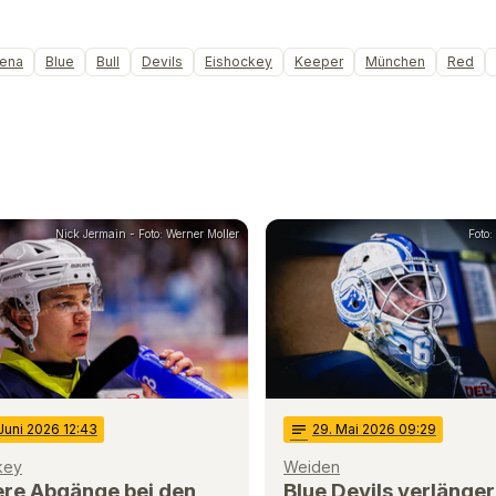
vena
Blue
Bull
Devils
Eishockey
Keeper
München
Red
Nick Jermain - Foto: Werner Moller
Foto:
 Juni 2026 12:43
notes
29
. Mai 2026 09:29
key
Weiden
ere Abgänge bei den
Blue Devils verlänger