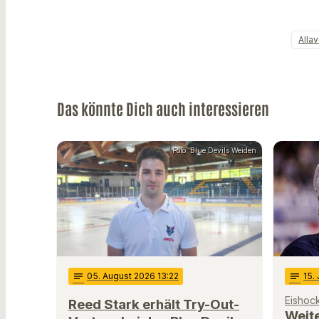
Alla
Das könnte Dich auch interessieren
Foto: Blue Devils Weiden
notes
05
. August 2026 13:22
notes
15
.
Eishoc
Reed Stark erhält Try-Out-
Weit