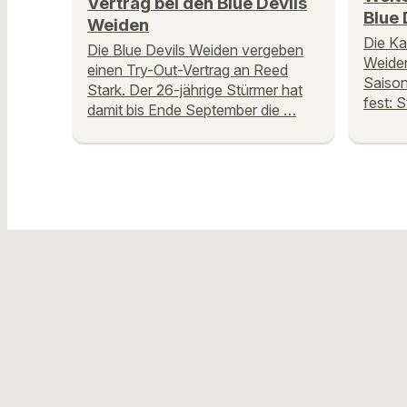
Vertrag bei den Blue Devils
Blue 
Weiden
Die Ka
Die Blue Devils Weiden vergeben
Weide
einen Try-Out-Vertrag an Reed
Saison
Stark. Der 26-jährige Stürmer hat
fest: 
damit bis Ende September die …