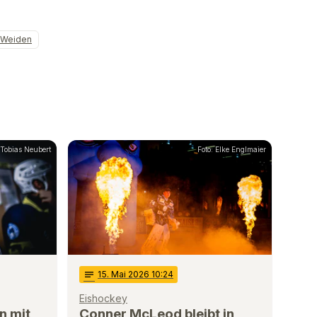
Weiden
 Tobias Neubert
Foto: Elke Englmaier
notes
15
. Mai 2026 10:24
Eishockey
n mit
Conner McLeod bleibt in