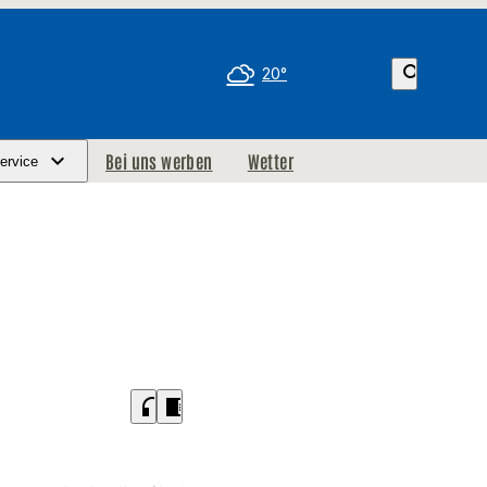
search
20°
Bei uns werben
Wetter
ervice
headphones
chrome_reader_mode