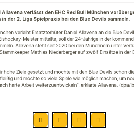
l Allavena verlässt den EHC Red Bull München vorübergeh
n der 2. Liga Spielpraxis bei den Blue Devils sammeln.
chen verleiht Ersatztorhüter Daniel Allavena an die Blue Devi
Eishockey-Meister mitteilte, soll der 24-Jährige in der komme
ammeln. Allavena steht seit 2020 bei den Münchnern unter Vert
 Stammkeeper Mathias Niederberger auf zwölf Einsätze in de
ir hohe Ziele gesetzt und möchte mit den Blue Devils schon die
d fleißig und möchte so viele Spiele wie möglich machen, um n
ch harte Arbeit weiterzuentwickeln“, erklärte Allavena. (dpa/l