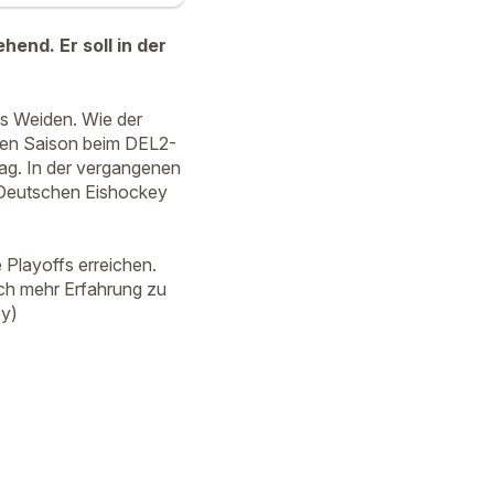
end. Er soll in der
ls Weiden. Wie der
nden Saison beim DEL2-
rag. In der vergangenen
r Deutschen Eishockey
 Playoffs erreichen.
och mehr Erfahrung zu
by)