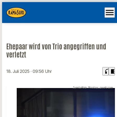
menu
Ehepaar wird von Trio angegriffen und
verletzt
headphones
chrome_reader_mode
18. Juli 2025
· 09:56 Uhr
Symbolfoto: Pixabay, pexels.com