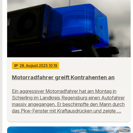
notes
28
. August 2025 10:19
Motorradfahrer greift Kontrahenten an
Ein aggressiver Motorradfahrer hat am Montag in
Schierling im Landkreis Regensburg einen Autofahrer
massiv angegangen. Er beschimpfte den Mann durch
das Pkw-Fenster mit Kraftausdrücken und zeigte …
Symbolfoto: Timo Klostermeier, pixelio.de