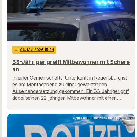
notes
06
. Mai 2026 15:34
33-Jähriger greift Mitbewohner mit Schere
an
In einer Gemeinschafts-Unterkunft in Regensburg ist
es am Montagabend zu einer gewalttätigen
Auseinandersetzung gekommen. Ein 33-Jähriger griff
dabei seinen 22-jährigen Mitbewohner mit einer …
Symbolfoto: Timo Klostermeier, pixelio.de