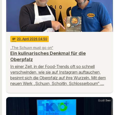
notes
20
. April 2026 04:50
„The Schuxn must go on“
Ein kulinarisches Denkmal für die
Oberpfalz
In einer Zeit, in der Food-Trends oft so schnell
verschwinden, wie sie auf Instagram auftauchen,
besinnt sich die Oberpfalz auf ihre Wurzeln. Mit dem
neuen Werk „Schuxn, Schoitln, Schlosserboum“ …
Gustl Beer