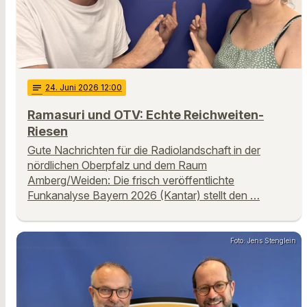
notes
24
. Juni 2026 12:00
Ramasuri und OTV: Echte Reichweiten-
Riesen
Gute Nachrichten für die Radiolandschaft in der
nördlichen Oberpfalz und dem Raum
Amberg/Weiden: Die frisch veröffentlichte
Funkanalyse Bayern 2026 (Kantar) stellt den …
Foto: Jens Stenglein