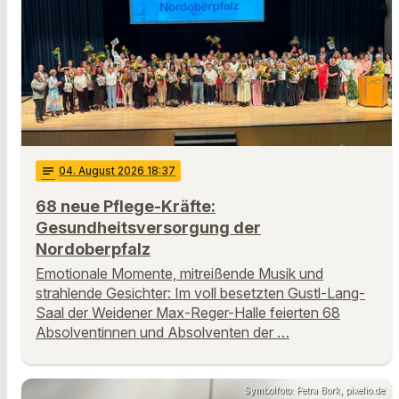
notes
04
. August 2026 18:37
68 neue Pflege-Kräfte:
Gesundheitsversorgung der
Nordoberpfalz
Emotionale Momente, mitreißende Musik und
strahlende Gesichter: Im voll besetzten Gustl-Lang-
Saal der Weidener Max-Reger-Halle feierten 68
Absolventinnen und Absolventen der …
Symbolfoto: Petra Bork, pixelio.de