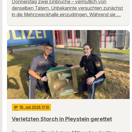
Donnerstag zwei Einbrüche – vermutlich von
denselben Tätern. Unbekannte versuchten zunächst
in die Mehrzweckhalle einzudringen. Während sie …
Foto: PI Vohenstrauß
notes
16
. Juli 2026 11:10
Verletzten Storch in Pleystein gerettet