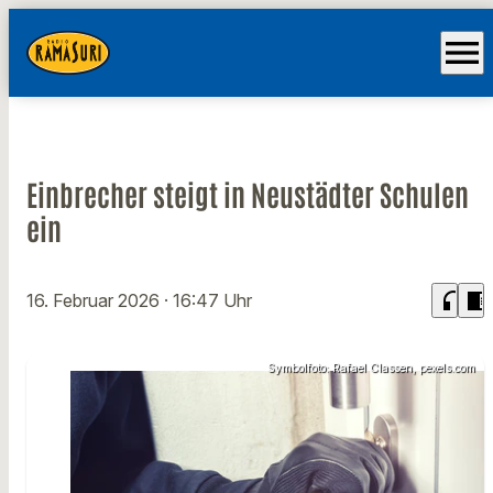
menu
Einbrecher steigt in Neustädter Schulen
ein
headphones
chrome_reader_mode
16. Februar 2026
· 16:47 Uhr
Symbolfoto: Rafael Classen, pexels.com