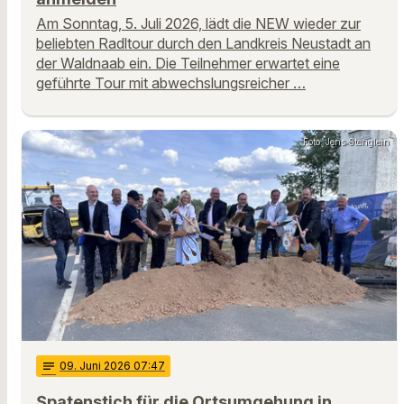
Am Sonntag, 5. Juli 2026, lädt die NEW wieder zur
beliebten Radltour durch den Landkreis Neustadt an
der Waldnaab ein. Die Teilnehmer erwartet eine
geführte Tour mit abwechslungsreicher …
Foto: Jens Stenglein
notes
09
. Juni 2026 07:47
Spatenstich für die Ortsumgehung in