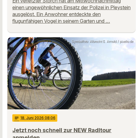
Ein verletzter Storch hat am Mittwochnachmittag
einen ungewöhnlichen Einsatz der Polizei in Pleystein
ausgelöst. Ein Anwohner entdeckte den
flugunfähigen Vogel in seinem Garten und …
Symbolfoto: Albrecht E. Arnold / pixelio.de
notes
18
. Juni 2026 08:06
Jetzt noch schnell zur NEW Radltour
anmelden