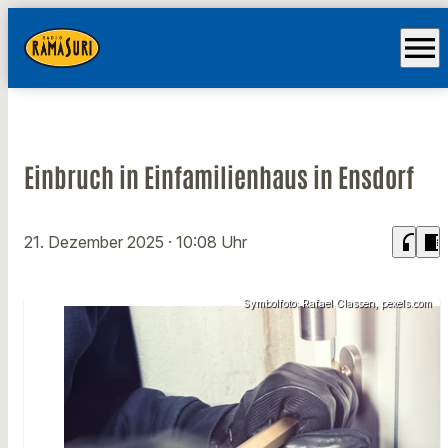
menu
Einbruch in Einfamilienhaus in Ensdorf
headphones
chrome_reader_mode
21. Dezember 2025
· 10:08 Uhr
Symbolfoto: Rafael Classen, pexels.com