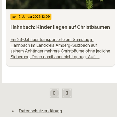
notes
12
. Januar 2026 13:09
Hahnbach: Kinder liegen auf Christbäumen
Ein 23-Jähriger transportierte am Samstag in
Hahnbach im Landkreis Amberg-Sulzbach auf
seinem Anhänger mehrere Christbäume ohne jegliche
Sicherung. Doch damit aber nicht genug: Auf …
Datenschutzerklärung