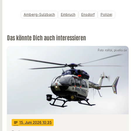
Amberg-Sulzbach
Einbruch
Ensdorf
Polizei
Das könnte Dich auch interessieren
Foto: rolibi, pixelio.de
notes
15
. Juni 2026 10:35