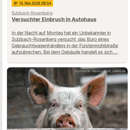
notes
13
. Mai 2026 08:54
Sulzbach-Rosenberg
Versuchter Einbruch in Autohaus
In der Nacht auf Montag hat ein Unbekannter in
Sulzbach-Rosenberg versucht, das Büro eines
Gebrauchtwagenhändlers in der Fürstenmühlstraße
aufzubrechen. Bei dem Gebäude handelt es sich …
Symbolfoto: Markus Walti, pixelio.de