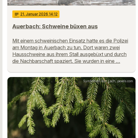
notes
21
. Januar 2026 14:12
Auerbach: Schweine büxen aus
Mit einem schweinischen Einsatz hatte es die Polizei
am Montag in Auerbach zu tun. Dort waren zwei
Hausschweine aus ihrem Stall ausgebüxt und durch
die Nachbarschaft spaziert. Sie wurden in eine …
Symbolfoto: Ron Lach, pexels.com