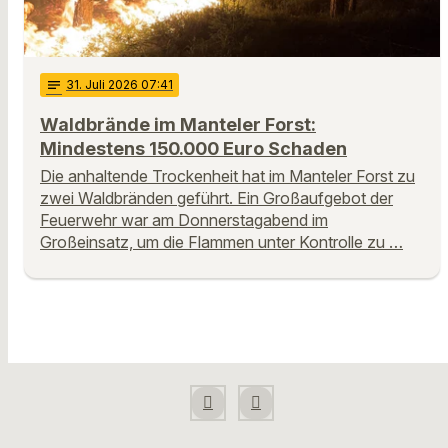
notes
31
. Juli 2026 07:41
Waldbrände im Manteler Forst:
Mindestens 150.000 Euro Schaden
Die anhaltende Trockenheit hat im Manteler Forst zu
zwei Waldbränden geführt. Ein Großaufgebot der
Feuerwehr war am Donnerstagabend im
Großeinsatz, um die Flammen unter Kontrolle zu …