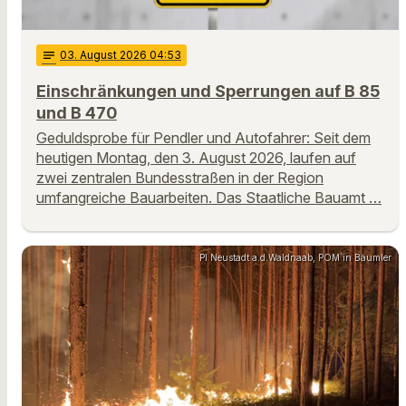
notes
03
. August 2026 04:53
Einschränkungen und Sperrungen auf B 85
und B 470
Geduldsprobe für Pendler und Autofahrer: Seit dem
heutigen Montag, den 3. August 2026, laufen auf
zwei zentralen Bundesstraßen in der Region
umfangreiche Bauarbeiten. Das Staatliche Bauamt …
PI Neustadt a.d.Waldnaab, POM`in Bäumler