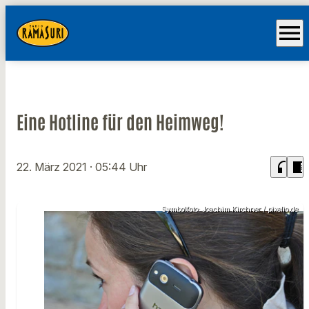
menu
Eine Hotline für den Heimweg!
headphones
chrome_reader_mode
22. März 2021
· 05:44 Uhr
Symbolfoto: Joachim Kirchner / pixelio.de