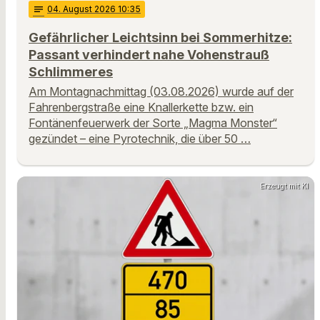
notes
04
. August 2026 10:35
Gefährlicher Leichtsinn bei Sommerhitze:
Passant verhindert nahe Vohenstrauß
Schlimmeres
Am Montagnachmittag (03.08.2026) wurde auf der
Fahrenbergstraße eine Knallerkette bzw. ein
Fontänenfeuerwerk der Sorte „Magma Monster“
gezündet – eine Pyrotechnik, die über 50 …
Erzeugt mit KI