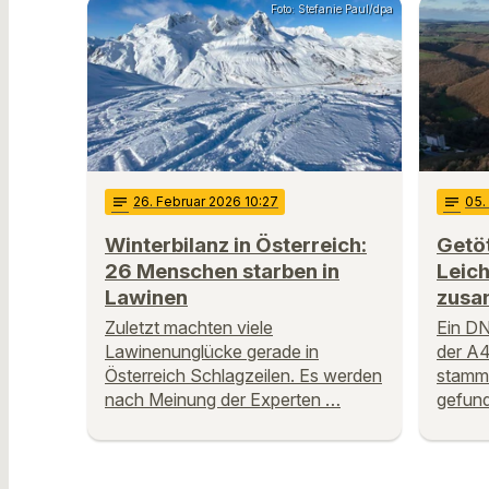
Foto: Stefanie Paul/dpa
notes
26
. Februar 2026 10:27
notes
05
Winterbilanz in Österreich:
Getöt
26 Menschen starben in
Leic
Lawinen
zus
Zuletzt machten viele
Ein DN
Lawinenunglücke gerade in
der A
Österreich Schlagzeilen. Es werden
stamme
nach Meinung der Experten …
gefund