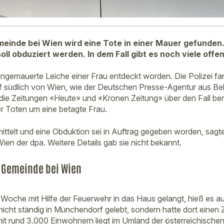
emeinde bei Wien wird eine Tote in einer Mauer gefunden.
soll obduziert werden. In dem Fall gibt es noch viele offe
 eingemauerte Leiche einer Frau entdeckt worden. Die Polizei fa
 südlich von Wien, wie der Deutschen Presse-Agentur aus Beh
die Zeitungen «Heute» und «Kronen Zeitung» über den Fall be
er Toten um eine betagte Frau.
mittelt und eine Obduktion sei in Auftrag gegeben worden, sagt
ien der dpa. Weitere Details gab sie nicht bekannt.
r Gemeinde bei Wien
ge Woche mit Hilfe der Feuerwehr in das Haus gelangt, hieß es 
icht ständig in Münchendorf gelebt, sondern hatte dort einen 
it rund 3.000 Einwohnern liegt im Umland der österreichische