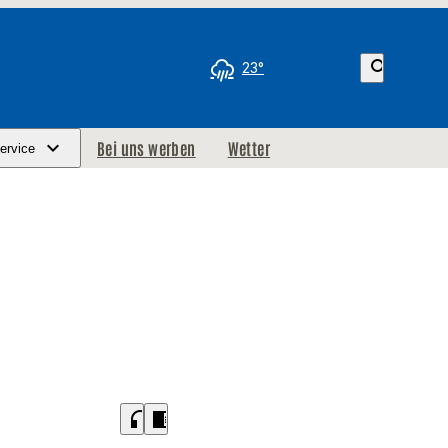
search
23°
Bei uns werben
Wetter
ervice
headphones
chrome_reader_mode