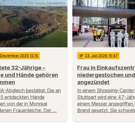
Foto: Sascha Ditscher/dpa
Foto: Christ
. Dezember 2025 12:15
notes
23
. Juli 2026 15:47
ete 32-Jährige –
Frau in Einkaufszent
he und Hände gehören
niedergestochen und
ammen
angezündet
A-Abgleich bestätigt: Die an
In einem Shopping-Center 
45 entdeckten Hände
Stuttgart wird eine 47-Jähr
n von der in Monreal
einem Messer angegriffen 
enen Frauenleiche. Der …
Brand gesetzt. Sie schweb