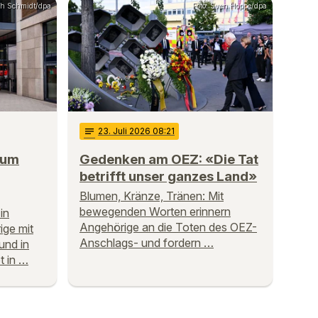
oph Schmidt/dpa
Foto: Sven Hoppe/dpa
notes
23
. Juli 2026 08:21
rum
Gedenken am OEZ: «Die Tat
betrifft unser ganzes Land»
Blumen, Kränze, Tränen: Mit
bewegenden Worten erinnern
in
Angehörige an die Toten des OEZ-
ige mit
Anschlags- und fordern …
und in
t in …