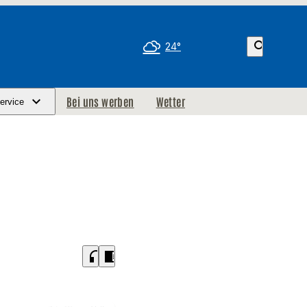
search
24°
Bei uns werben
Wetter
ervice
headphones
chrome_reader_mode