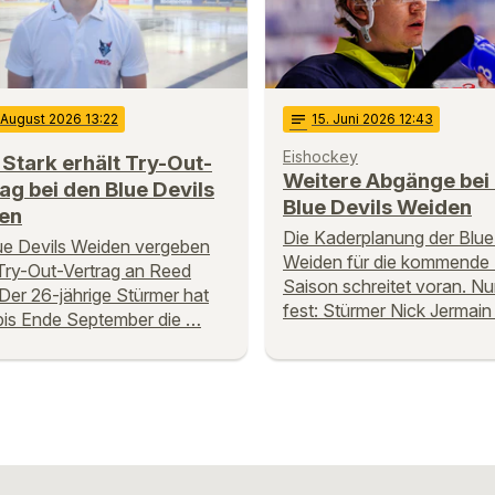
 August 2026 13:22
notes
15
. Juni 2026 12:43
Eishockey
Stark erhält Try-Out-
Weitere Abgänge bei
ag bei den Blue Devils
Blue Devils Weiden
en
Die Kaderplanung der Blue
ue Devils Weiden vergeben
Weiden für die kommende
Try-Out-Vertrag an Reed
Saison schreitet voran. Nu
 Der 26-jährige Stürmer hat
fest: Stürmer Nick Jermai
bis Ende September die …