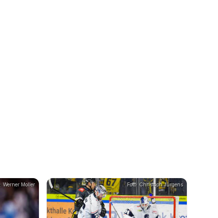
: Werner Moller
Foto: Christoph Jürgens