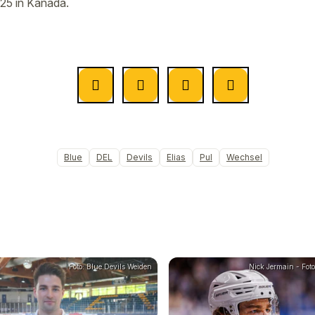
25 in Kanada.
Blue
DEL
Devils
Elias
Pul
Wechsel
Foto: Blue Devils Weiden
Nick Jermain - Foto