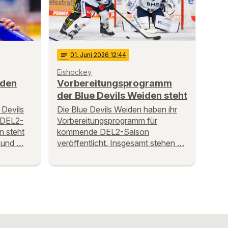
notes
01
. Juni 2026 12:44
Eishockey
 den
Vorbereitungsprogramm
der Blue Devils Weiden steht
 Devils
Die Blue Devils Weiden haben ihr
 DEL2-
Vorbereitungsprogramm für
n steht
kommende DEL2-Saison
n und …
veröffentlicht. Insgesamt stehen …