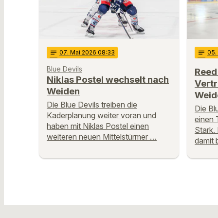
notes
07
. Mai 2026 08:33
notes
05
.
Blue Devils
Reed 
Niklas Postel wechselt nach
Vertr
Weiden
Weid
Die Blue Devils treiben die
Die Bl
Kaderplanung weiter voran und
einen 
haben mit Niklas Postel einen
Stark.
weiteren neuen Mittelstürmer …
damit 