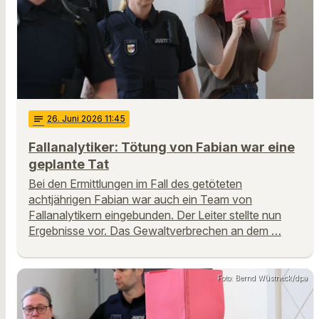
notes
26
. Juni 2026 11:45
Fallanalytiker: Tötung von Fabian war eine
geplante Tat
Bei den Ermittlungen im Fall des getöteten
achtjährigen Fabian war auch ein Team von
Fallanalytikern eingebunden. Der Leiter stellte nun
Ergebnisse vor. Das Gewaltverbrechen an dem …
Foto: Bernd Wüstneck/dpa