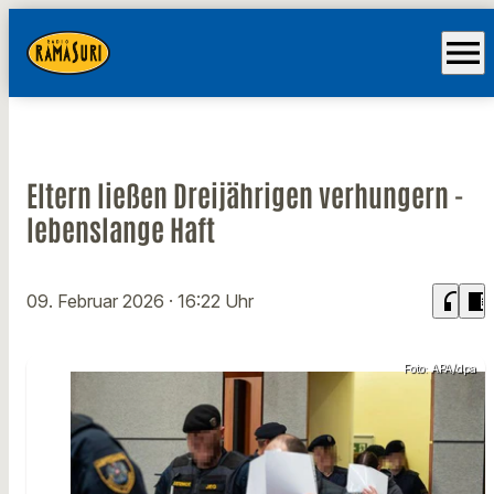
menu
Eltern ließen Dreijährigen verhungern -
lebenslange Haft
headphones
chrome_reader_mode
09. Februar 2026
· 16:22 Uhr
Foto: APA/dpa