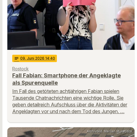
notes
09
. Juni 2026 14:40
Rostock
Fall Fabian: Smartphone der Angeklagte
als Spurenquelle
Im Fall des getöteten achtjährigen Fabian spielen
Tausende Chatnachrichten eine wichtige Rolle. Sie
geben detailreich Aufschluss über die Aktivitäten der
Angeklagten vor und nach dem Tod des Jungen. …
Archivbild: Marijan Murat/dpa