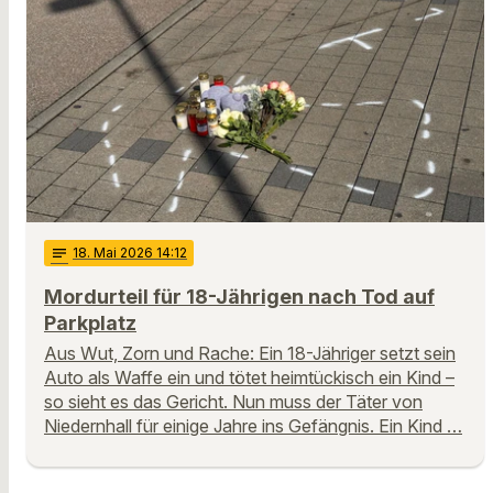
notes
18
. Mai 2026 14:12
Mordurteil für 18-Jährigen nach Tod auf
Parkplatz
Aus Wut, Zorn und Rache: Ein 18-Jähriger setzt sein
Auto als Waffe ein und tötet heimtückisch ein Kind –
so sieht es das Gericht. Nun muss der Täter von
Niedernhall für einige Jahre ins Gefängnis. Ein Kind …