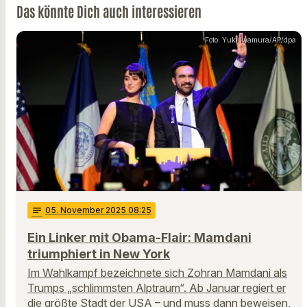
Das könnte Dich auch interessieren
Foto: Yuki Iwamura/AP/dpa
notes
05
. November 2025 08:25
Ein Linker mit Obama-Flair: Mamdani
triumphiert in New York
Im Wahlkampf bezeichnete sich Zohran Mamdani als
Trumps „schlimmsten Alptraum“. Ab Januar regiert er
die größte Stadt der USA – und muss dann beweisen,