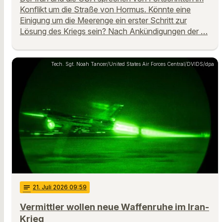
Konflikt um die Straße von Hormus. Könnte eine
Einigung um die Meerenge ein erster Schritt zur
Lösung des Kriegs sein? Nach Ankündigungen der …
Tech. Sgt. Noah Tancer/United States Air Forces Central/DVIDS/dpa
notes
21
. Juli 2026 09:59
Vermittler wollen neue Waffenruhe im Iran-
Krieg