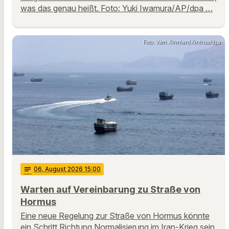
was das genau heißt. Foto: Yuki Iwamura/AP/dpa …
Foto: Wen Xinnian/Xinhua/dpa
notes
06
. August 2026 15:00
Warten auf Vereinbarung zu Straße von
Hormus
Eine neue Regelung zur Straße von Hormus könnte
ein Schritt Richtung Normalisierung im Iran-Krieg sein.