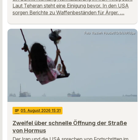
Laut Teheran steht eine Einigung bevor. In den USA
sorgen Berichte zu Waffenbeständen für Ärger. …
Foto: Razieh Poudat/ISNA/AP/dpa
notes
05
. August 2026 15:31
Zweifel über schnelle Öffnung der Straße
von Hormus
Der Iran und die USA sprechen von Fortschritten im