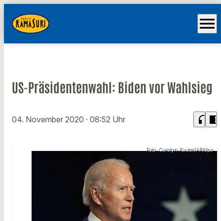
menu
US-Präsidentenwahl: Biden vor Wahlsieg
headphones
chrome_reader_mode
04. November 2020
· 08:52 Uhr
Foto: Carolyn Kaster/AP/dpa