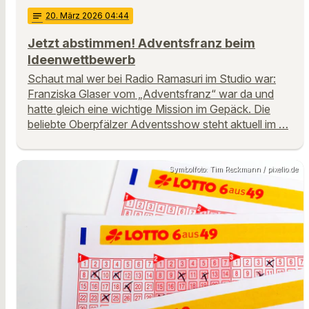
notes
20
. März 2026 04:44
Jetzt abstimmen! Adventsfranz beim
Ideenwettbewerb
Schaut mal wer bei Radio Ramasuri im Studio war:
Franziska Glaser vom „Adventsfranz“ war da und
hatte gleich eine wichtige Mission im Gepäck. Die
beliebte Oberpfälzer Adventsshow steht aktuell im …
Symbolfoto: Tim Reckmann / pixelio.de