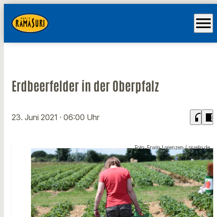
menu
Erdbeerfelder in der Oberpfalz
headphones
chrome_reader_mode
23. Juni 2021
· 06:00 Uhr
Foto: Erwin Lorenzen / pixelio.de