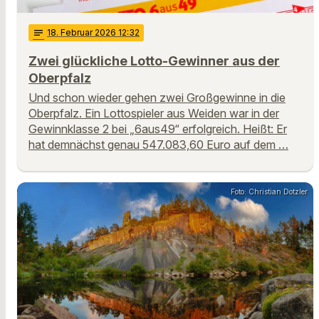
notes
18
. Februar 2026 12:32
Zwei glückliche Lotto-Gewinner aus der
Oberpfalz
Und schon wieder gehen zwei Großgewinne in die
Oberpfalz. Ein Lottospieler aus Weiden war in der
Gewinnklasse 2 bei „6aus49“ erfolgreich. Heißt: Er
hat demnächst genau 547.083,60 Euro auf dem …
Foto: Christian Dotzler