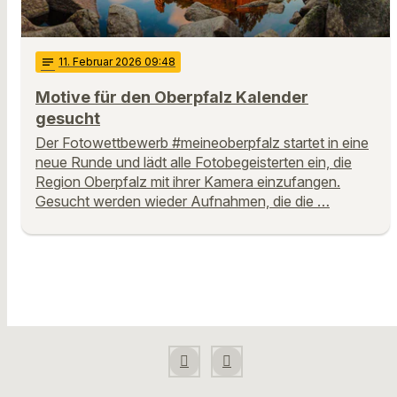
notes
11
. Februar 2026 09:48
Motive für den Oberpfalz Kalender
gesucht
Der Fotowettbewerb #meineoberpfalz startet in eine
neue Runde und lädt alle Fotobegeisterten ein, die
Region Oberpfalz mit ihrer Kamera einzufangen.
Gesucht werden wieder Aufnahmen, die die …