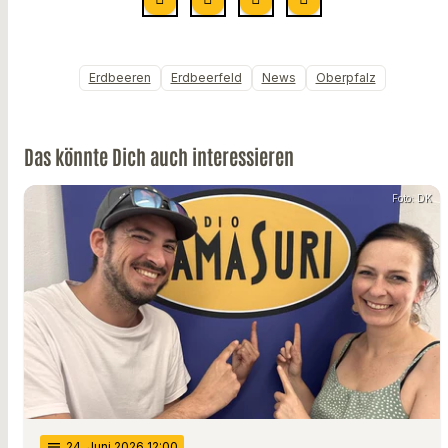
Erdbeeren
Erdbeerfeld
News
Oberpfalz
Das könnte Dich auch interessieren
Foto: DK
notes
24
. Juni 2026 12:00