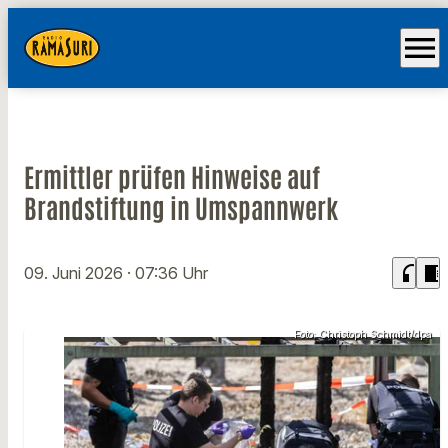
menu
Ermittler prüfen Hinweise auf
Brandstiftung in Umspannwerk
headphones
chrome_reader_mode
09. Juni 2026
· 07:36 Uhr
Foto: Christoph Schmidt/dpa