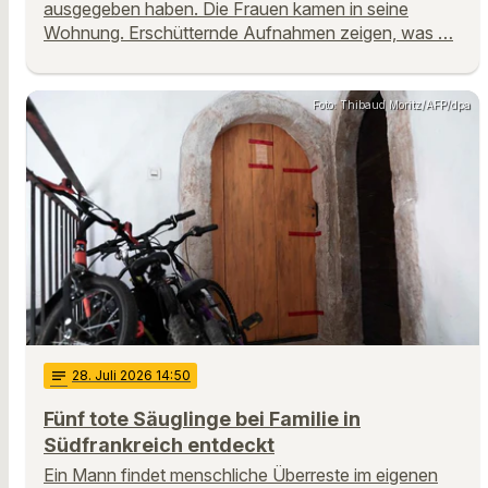
ausgegeben haben. Die Frauen kamen in seine
Wohnung. Erschütternde Aufnahmen zeigen, was …
Foto: Thibaud Moritz/AFP/dpa
notes
28
. Juli 2026 14:50
Fünf tote Säuglinge bei Familie in
Südfrankreich entdeckt
Ein Mann findet menschliche Überreste im eigenen