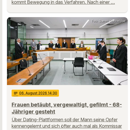
kommt Bewegung in das Verfahren. Nach einer …
Foto: Soeren Stache/dpa
notes
06
. August 2026 14:30
Frauen betäubt, vergewaltigt, gefilmt - 68-
Jähriger gesteht
Über Dating-Plattformen soll der Mann seine Opfer
kennengelernt und sich öfter auch mal als Kommissar