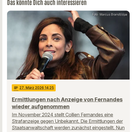
Das könnte Dich auch interessieren
Foto: Marcus Brandt/dpa
notes
27
. März 2026 14:25
Ermittlungen nach Anzeige von Fernandes
wieder aufgenommen
Im November 2024 stellt Collien Fernandes eine
Strafanzeige gegen Unbekannt. Die Ermittlungen der
Staatsanwaltschaft werden zunächst eingestellt. Nun