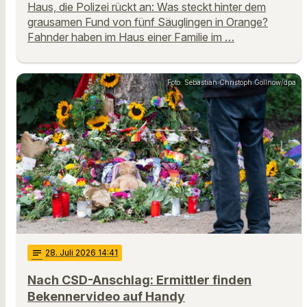
Haus, die Polizei rückt an: Was steckt hinter dem
grausamen Fund von fünf Säuglingen in Orange?
Fahnder haben im Haus einer Familie im …
Foto: Sebastian Christoph Gollnow/dpa
notes
28
. Juli 2026 14:41
Nach CSD-Anschlag: Ermittler finden
Bekennervideo auf Handy